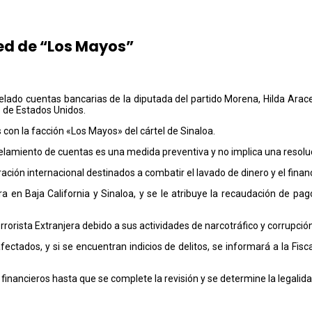
red de “Los Mayos”
gelado cuentas bancarias de la diputada del partido Morena, Hilda Arac
o de Estados Unidos.
con la facción «Los Mayos» del cártel de Sinaloa.
elamiento de cuentas es una medida preventiva y no implica una resoluci
ción internacional destinados a combatir el lavado de dinero y el finan
en Baja California y Sinaloa, y se le atribuye la recaudación de pagos
orista Extranjera debido a sus actividades de narcotráfico y corrupción
afectados, y si se encuentran indicios de delitos, se informará a la Fis
financieros hasta que se complete la revisión y se determine la legalida