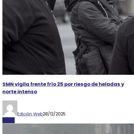
SMN vigila frente frío 25 por riesgo de heladas y
norte intenso
Edición Web
28/12/2025
CLIMA