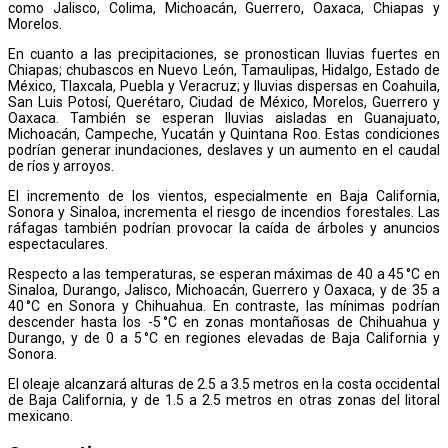
como Jalisco, Colima, Michoacán, Guerrero, Oaxaca, Chiapas y
Morelos.
En cuanto a las precipitaciones, se pronostican lluvias fuertes en
Chiapas; chubascos en Nuevo León, Tamaulipas, Hidalgo, Estado de
México, Tlaxcala, Puebla y Veracruz; y lluvias dispersas en Coahuila,
San Luis Potosí, Querétaro, Ciudad de México, Morelos, Guerrero y
Oaxaca. También se esperan lluvias aisladas en Guanajuato,
Michoacán, Campeche, Yucatán y Quintana Roo. Estas condiciones
podrían generar inundaciones, deslaves y un aumento en el caudal
de ríos y arroyos.
El incremento de los vientos, especialmente en Baja California,
Sonora y Sinaloa, incrementa el riesgo de incendios forestales. Las
ráfagas también podrían provocar la caída de árboles y anuncios
espectaculares.
Respecto a las temperaturas, se esperan máximas de 40 a 45 °C en
Sinaloa, Durango, Jalisco, Michoacán, Guerrero y Oaxaca, y de 35 a
40 °C en Sonora y Chihuahua. En contraste, las mínimas podrían
descender hasta los -5 °C en zonas montañosas de Chihuahua y
Durango, y de 0 a 5 °C en regiones elevadas de Baja California y
Sonora.
El oleaje alcanzará alturas de 2.5 a 3.5 metros en la costa occidental
de Baja California, y de 1.5 a 2.5 metros en otras zonas del litoral
mexicano.