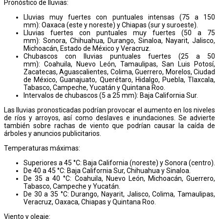
Pronóstico de lluvias:
Lluvias muy fuertes con puntuales intensas (75 a 150
mm): Oaxaca (este y noreste) y Chiapas (sur y suroeste).
Lluvias fuertes con puntuales muy fuertes (50 a 75
mm): Sonora, Chihuahua, Durango, Sinaloa, Nayarit, Jalisco,
Michoacán, Estado de México y Veracruz.
Chubascos con lluvias puntuales fuertes (25 a 50
mm): Coahuila, Nuevo León, Tamaulipas, San Luis Potosí,
Zacatecas, Aguascalientes, Colima, Guerrero, Morelos, Ciudad
de México, Guanajuato, Querétaro, Hidalgo, Puebla, Tlaxcala,
Tabasco, Campeche, Yucatán y Quintana Roo.
Intervalos de chubascos (5 a 25 mm): Baja California Sur.
Las lluvias pronosticadas podrían provocar el aumento en los niveles
de ríos y arroyos, así como deslaves e inundaciones. Se advierte
también sobre rachas de viento que podrían causar la caída de
árboles y anuncios publicitarios.
Temperaturas máximas:
Superiores a 45 °C: Baja California (noreste) y Sonora (centro).
De 40 a 45 °C: Baja California Sur, Chihuahua y Sinaloa.
De 35 a 40 °C: Coahuila, Nuevo León, Michoacán, Guerrero,
Tabasco, Campeche y Yucatán.
De 30 a 35 °C: Durango, Nayarit, Jalisco, Colima, Tamaulipas,
Veracruz, Oaxaca, Chiapas y Quintana Roo.
Viento y oleaje: