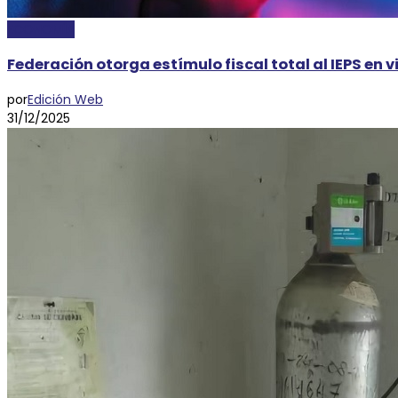
ECONOMÍA
Federación otorga estímulo fiscal total al IEPS en 
por
Edición Web
31/12/2025