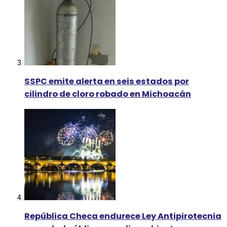
SSPC emite alerta en seis estados por
cilindro de cloro robado en Michoacán
República Checa endurece Ley Antipirotecnia