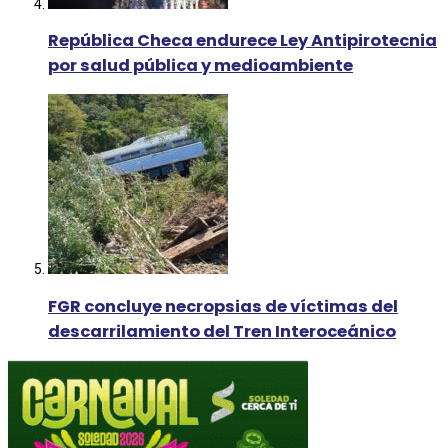
República Checa endurece Ley Antipirotecnia
por salud pública y medioambiente
FGR concluye necropsias de víctimas del
descarrilamiento del Tren Interoceánico