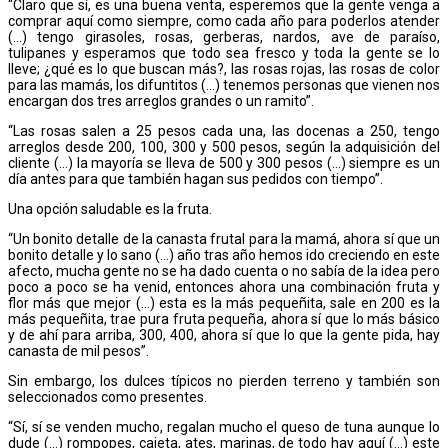
“Claro que sí, es una buena venta, esperemos que la gente venga a
comprar aquí como siempre, como cada año para poderlos atender
(…) tengo girasoles, rosas, gerberas, nardos, ave de paraíso,
tulipanes y esperamos que todo sea fresco y toda la gente se lo
lleve; ¿qué es lo que buscan más?, las rosas rojas, las rosas de color
para las mamás, los difuntitos (…) tenemos personas que vienen nos
encargan dos tres arreglos grandes o un ramito”.
“Las rosas salen a 25 pesos cada una, las docenas a 250, tengo
arreglos desde 200, 100, 300 y 500 pesos, según la adquisición del
cliente (…) la mayoría se lleva de 500 y 300 pesos (…) siempre es un
día antes para que también hagan sus pedidos con tiempo”.
Una opción saludable es la fruta.
“Un bonito detalle de la canasta frutal para la mamá, ahora sí que un
bonito detalle y lo sano (…) año tras año hemos ido creciendo en este
afecto, mucha gente no se ha dado cuenta o no sabía de la idea pero
poco a poco se ha venid, entonces ahora una combinación fruta y
flor más que mejor (…) esta es la más pequeñita, sale en 200 es la
más pequeñita, trae pura fruta pequeña, ahora sí que lo más básico
y de ahí para arriba, 300, 400, ahora sí que lo que la gente pida, hay
canasta de mil pesos”.
Sin embargo, los dulces típicos no pierden terreno y también son
seleccionados como presentes.
“Sí, sí se venden mucho, regalan mucho el queso de tuna aunque lo
dude (…) rompopes, cajeta, ates, marinas, de todo hay aquí (…) este