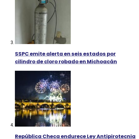
SSPC emite alerta en seis estados por
cilindro de cloro robado en Michoacán
República Checa endurece Ley Antipirotecnia