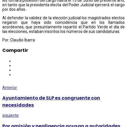
les tomará posesión del cargo hasta el 15 de Junio del presente año,
en tanto que la presidenta electa del Poder Judicial ejercerá el cargo
por dos años.
Al defender la validez de la elección judicial los magistrados electos
negaron que haya sido coincidencia que en los llamados
acordeones, que presuntamente repartió el Partido Verde el día de
las elecciones, estaban inscritos los números de sus candidaturas.
Por: Claudio Ibarra
Compartir
Anterior
Ayuntamiento de SLP es congruente con
necesidades
siguiente
Por omisión y negligencia acusan a autoridades