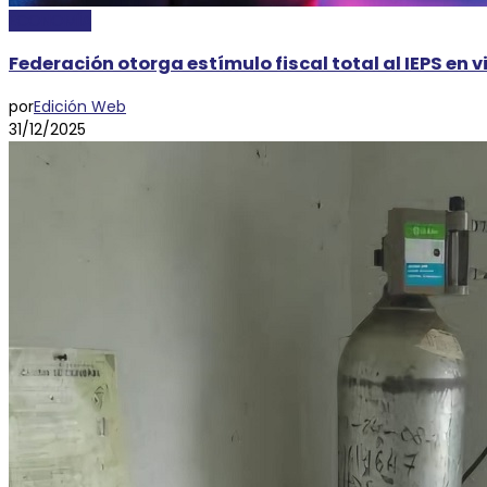
ECONOMÍA
Federación otorga estímulo fiscal total al IEPS en 
por
Edición Web
31/12/2025