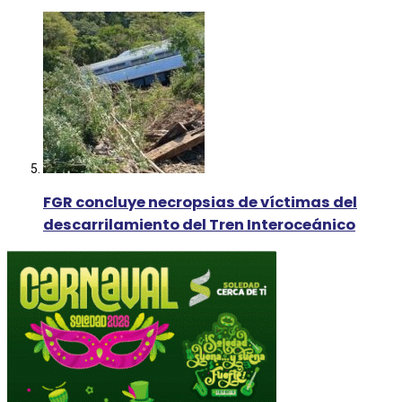
FGR concluye necropsias de víctimas del
descarrilamiento del Tren Interoceánico