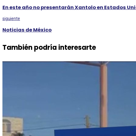
En este año no presentarán Xantolo en Estados Un
siguiente
Noticias de México
También podría interesarte