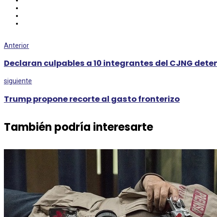
Anterior
Declaran culpables a 10 integrantes del CJNG dete
siguiente
Trump propone recorte al gasto fronterizo
También podría interesarte