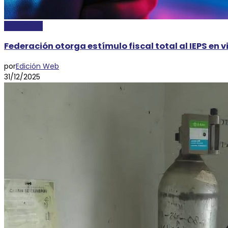
ECONOMÍA
Federación otorga estímulo fiscal total al IEPS en 
por
Edición Web
31/12/2025