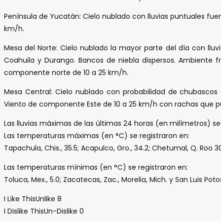
Península de Yucatán: Cielo nublado con lluvias puntuales fu
km/h.
Mesa del Norte: Cielo nublado la mayor parte del día con llu
Coahuila y Durango. Bancos de niebla dispersos. Ambiente fr
componente norte de 10 a 25 km/h.
Mesa Central: Cielo nublado con probabilidad de chubascos 
Viento de componente Este de 10 a 25 km/h con rachas que p
Las lluvias máximas de las últimas 24 horas (en milímetros) se 
Las temperaturas máximas (en °C) se registraron en:
Tapachula, Chis., 35.5; Acapulco, Gro., 34.2; Chetumal, Q. Roo 30.2
Las temperaturas mínimas (en °C) se registraron en:
Toluca, Mex., 5.0; Zacatecas, Zac., Morelia, Mich. y San Luis Potos
I Like This
Unlike
8
I Dislike This
Un-Dislike
0