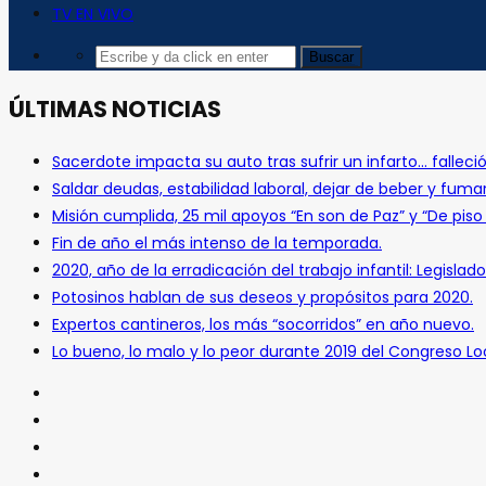
TV EN VIVO
ÚLTIMAS NOTICIAS
Sacerdote impacta su auto tras sufrir un infarto… falleció
Saldar deudas, estabilidad laboral, dejar de beber y fuma
Misión cumplida, 25 mil apoyos “En son de Paz” y “De pis
Fin de año el más intenso de la temporada.
2020, año de la erradicación del trabajo infantil: Legislado
Potosinos hablan de sus deseos y propósitos para 2020.
Expertos cantineros, los más “socorridos” en año nuevo.
Lo bueno, lo malo y lo peor durante 2019 del Congreso Loc