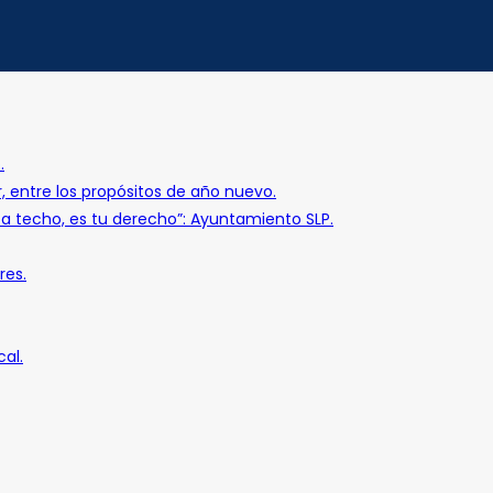
.
r, entre los propósitos de año nuevo.
o a techo, es tu derecho”: Ayuntamiento SLP.
res.
al.