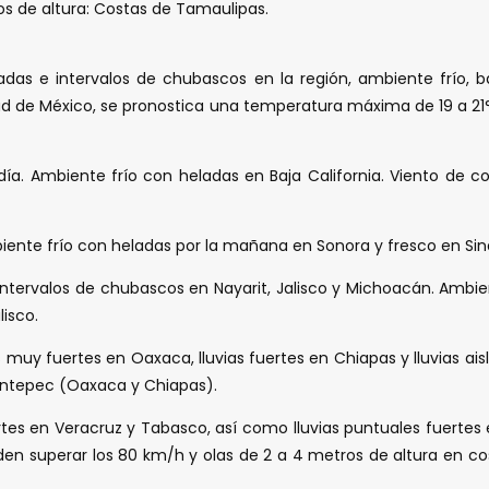
os de altura: Costas de Tamaulipas.
sladas e intervalos de chubascos en la región, ambiente frío,
iudad de México, se pronostica una temperatura máxima de 19 a 2
l día. Ambiente frío con heladas en Baja California. Viento de
biente frío con heladas por la mañana en Sonora y fresco en Si
 intervalos de chubascos en Nayarit, Jalisco y Michoacán. Ambi
isco.
s muy fuertes en Oaxaca, lluvias fuertes en Chiapas y lluvias ai
antepec (Oaxaca y Chiapas).
rtes en Veracruz y Tabasco, así como lluvias puntuales fuertes
n superar los 80 km/h y olas de 2 a 4 metros de altura en cost