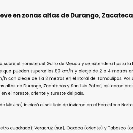
ieve en zonas altas de Durango, Zacatecas
ará sobre el noreste del Golfo de México y se extenderá hasta l
 que pueden superar los 80 km/h y oleaje de 2 a 4 metros en 
on oleaje de 1 a 3 metros en el litoral de Tamaulipas. Por otra
 altas de Durango, Zacatecas y San Luis Potosí, así como pres
n el noreste, oriente y sureste del país.
e México) iniciará el solsticio de invierno en el Hemisferio Norte
 metro cuadrado): Veracruz (sur), Oaxaca (oriente) y Tabasco (o