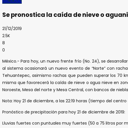
NACIONAL
Se pronostica la caída de nieve o aguan
21/12/2019
2.5K
8
0
México.- Para hoy, un nuevo frente frío (No. 24), se desarroll
al sistema ocasionará un nuevo evento de “Norte” con rachas
Tehuantepec, asimismo rachas que pueden superar los 70 km/h c
misma que favorecerá la caída de nieve o agua nieve en zonas
Noroeste, Mesa del norte y Mesa Central, con bancos de niebla e
Nota: Hoy 21 de diciembre, a las 22:19 horas (tiempo del centro d
Pronóstico de precipitación para hoy 21 de diciembre de 2019:
Lluvias fuertes con puntuales muy fuertes (50 a 75 litros por