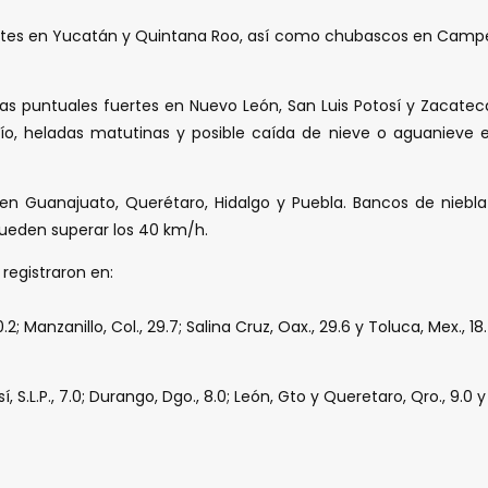
ertes en Yucatán y Quintana Roo, así como chubascos en Campec
vias puntuales fuertes en Nuevo León, San Luis Potosí y Zacatec
ío, heladas matutinas y posible caída de nieve o aguanieve e
en Guanajuato, Querétaro, Hidalgo y Puebla. Bancos de niebl
ueden superar los 40 km/h.
registraron en:
; Manzanillo, Col., 29.7; Salina Cruz, Oax., 29.6 y Toluca, Mex., 18.
í, S.L.P., 7.0; Durango, Dgo., 8.0; León, Gto y Queretaro, Qro., 9.0