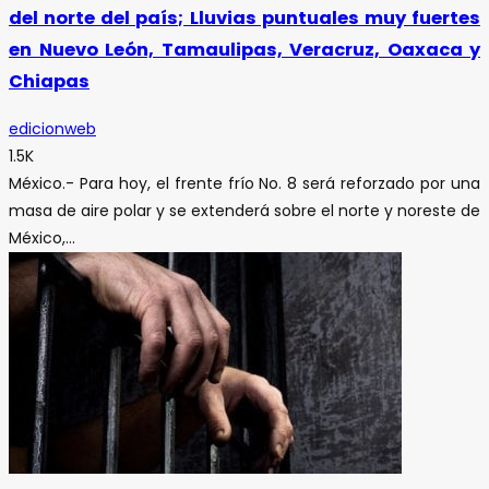
del norte del país; Lluvias puntuales muy fuertes
en Nuevo León, Tamaulipas, Veracruz, Oaxaca y
Chiapas
edicionweb
1.5K
México.- Para hoy, el frente frío No. 8 será reforzado por una
masa de aire polar y se extenderá sobre el norte y noreste de
México,...