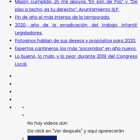
Misión cumplida, 25 mil apoyos “En son de Paz” y “De
piso a techo, es tu derecho”: Ayuntamiento SLP.
Fin de año el más intenso de la temporada.
2020, año de la erradicación del trabajo infantil:
Legisladores.
Potosinos hablan de sus deseos y propósitos para 2020.
Expertos cantineros, los más “socorridos” en año nuevo.
Lo bueno, lo malo y lo peor durante 2019 del Congreso
Local.
No hay videos aún
Da click en "Ver después" y aquí aparecerán
Verlos todos