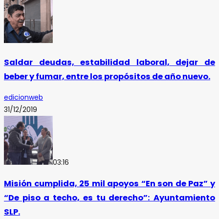
Saldar deudas, estabilidad laboral, dejar de
beber y fumar, entre los propósitos de año nuevo.
edicionweb
31/12/2019
03:16
Misión cumplida, 25 mil apoyos “En son de Paz” y
“De piso a techo, es tu derecho”: Ayuntamiento
SLP.