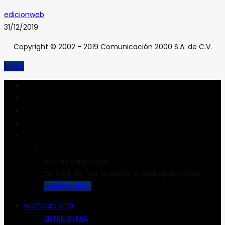
edicionweb
31/12/2019
Copyright © 2002 - 2019 Comunicación 2000 S.A. de C.V.
Arriba
No hay videos aún
Da click en "Ver después" y aquí aparecerán
Verlos todos
NOTICIAS 2019
ENTREVISTAS