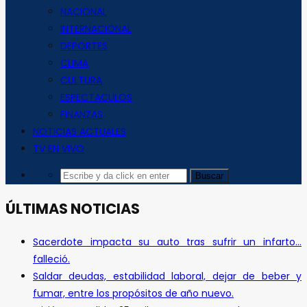
NACIONAL
INTERNACIONAL
DEPORTES
CLIMA
CULTURA
ESPECTACULOS
FINANZAS
NOTICIAS ACTUALES
TV EN VIVO
ÚLTIMAS NOTICIAS
Sacerdote impacta su auto tras sufrir un infarto…
falleció.
Saldar deudas, estabilidad laboral, dejar de beber y
fumar, entre los propósitos de año nuevo.