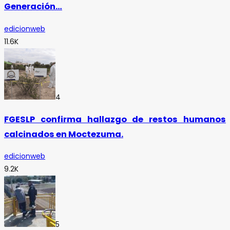
Generación…
edicionweb
11.6K
4
FGESLP confirma hallazgo de restos humanos
calcinados en Moctezuma.
edicionweb
9.2K
5