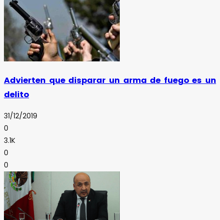
Advierten que disparar un arma de fuego es un
delito
31/12/2019
0
3.1K
0
0