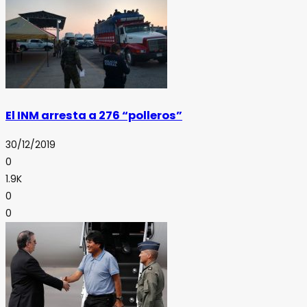
El INM arresta a 276 “polleros”
30/12/2019
0
1.9K
0
0