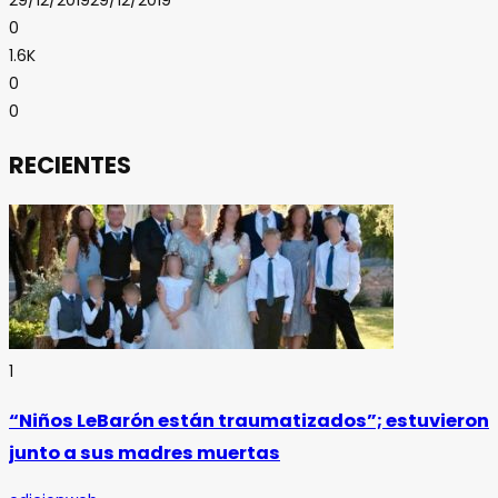
0
1.6K
0
0
RECIENTES
1
“Niños LeBarón están traumatizados”; estuvieron
junto a sus madres muertas