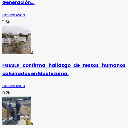
Generación…
edicionweb
11.6K
4
FGESLP confirma hallazgo de restos humanos
calcinados en Moctezuma.
edicionweb
9.2K
5