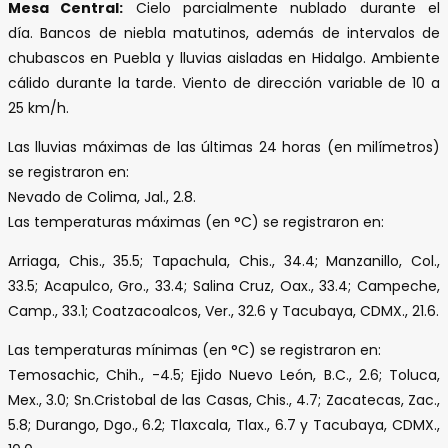
Mesa Central:
Cielo parcialmente nublado durante el
día. Bancos de niebla matutinos, además de intervalos de
chubascos en Puebla y lluvias aisladas en Hidalgo. Ambiente
cálido durante la tarde. Viento de dirección variable de 10 a
25 km/h.
Las lluvias máximas de las últimas 24 horas (en milímetros)
se registraron en:
Nevado de Colima, Jal., 2.8.
Las temperaturas máximas (en °C) se registraron en:
Arriaga, Chis., 35.5; Tapachula, Chis., 34.4; Manzanillo, Col.,
33.5; Acapulco, Gro., 33.4; Salina Cruz, Oax., 33.4; Campeche,
Camp., 33.1; Coatzacoalcos, Ver., 32.6 y Tacubaya, CDMX., 21.6.
Las temperaturas mínimas (en °C) se registraron en:
Temosachic, Chih., -4.5; Ejido Nuevo León, B.C., 2.6; Toluca,
Mex., 3.0; Sn.Cristobal de las Casas, Chis., 4.7; Zacatecas, Zac.,
5.8; Durango, Dgo., 6.2; Tlaxcala, Tlax., 6.7 y Tacubaya, CDMX.,