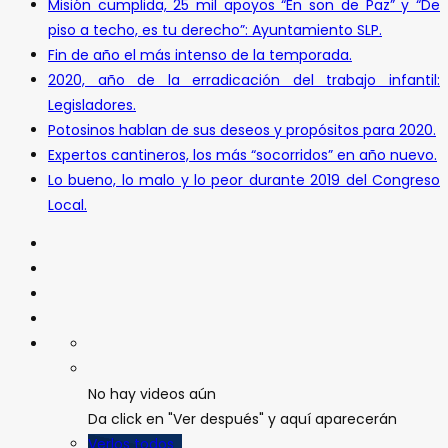
Misión cumplida, 25 mil apoyos “En son de Paz” y “De
piso a techo, es tu derecho”: Ayuntamiento SLP.
Fin de año el más intenso de la temporada.
2020, año de la erradicación del trabajo infantil:
Legisladores.
Potosinos hablan de sus deseos y propósitos para 2020.
Expertos cantineros, los más “socorridos” en año nuevo.
Lo bueno, lo malo y lo peor durante 2019 del Congreso
Local.
No hay videos aún
Da click en "Ver después" y aquí aparecerán
Verlos todos