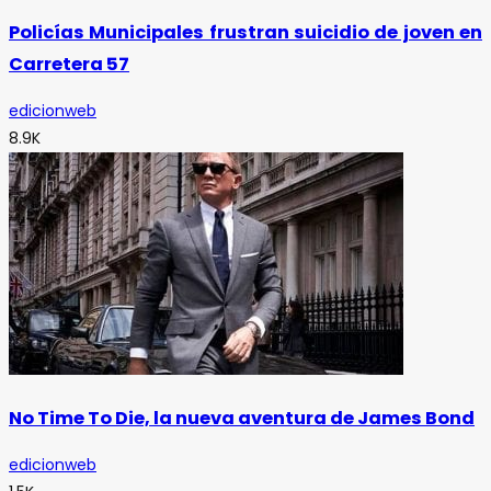
Policías Municipales frustran suicidio de joven en
Carretera 57
edicionweb
8.9K
No Time To Die, la nueva aventura de James Bond
edicionweb