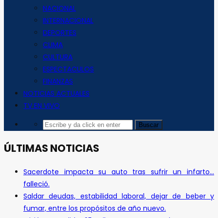
NACIONAL
INTERNACIONAL
DEPORTES
CLIMA
CULTURA
ESPECTACULOS
FINANZAS
NOTICIAS ACTUALES
TV EN VIVO
ÚLTIMAS NOTICIAS
Sacerdote impacta su auto tras sufrir un infarto…
falleció.
Saldar deudas, estabilidad laboral, dejar de beber y
fumar, entre los propósitos de año nuevo.