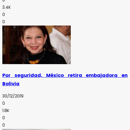
3.4K
0
0
Por seguridad, México retira embajadora en
Bolivia
30/12/2019
0
1.8K
0
0