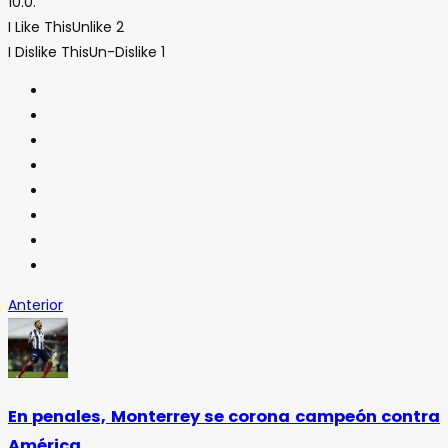
10.0.
I Like This
Unlike
2
I Dislike This
Un-Dislike
1
Anterior
En penales, Monterrey se corona campeón contra
América