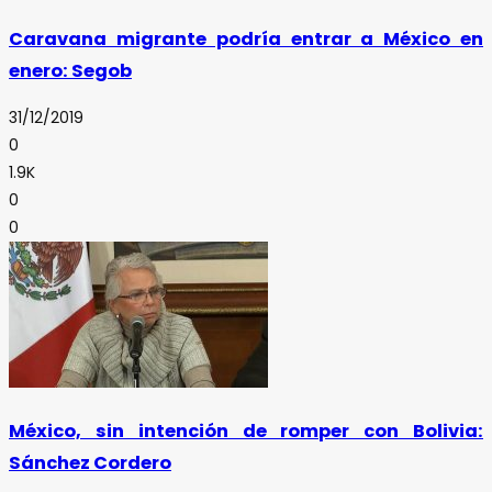
Caravana migrante podría entrar a México en
enero: Segob
31/12/2019
0
1.9K
0
0
México, sin intención de romper con Bolivia:
Sánchez Cordero