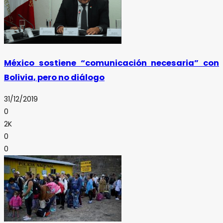
México sostiene “comunicación necesaria” con
Bolivia, pero no diálogo
31/12/2019
0
2K
0
0