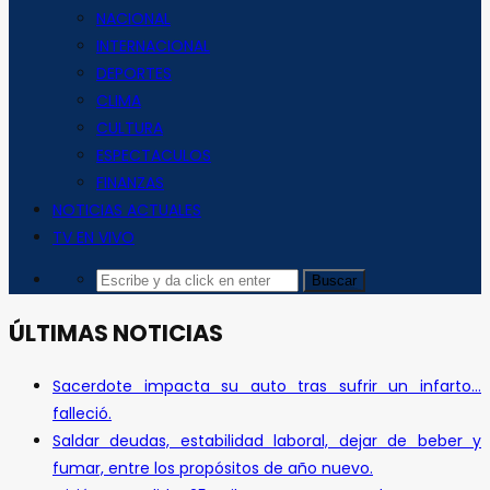
NACIONAL
INTERNACIONAL
DEPORTES
CLIMA
CULTURA
ESPECTACULOS
FINANZAS
NOTICIAS ACTUALES
TV EN VIVO
ÚLTIMAS NOTICIAS
Sacerdote impacta su auto tras sufrir un infarto…
falleció.
Saldar deudas, estabilidad laboral, dejar de beber y
fumar, entre los propósitos de año nuevo.