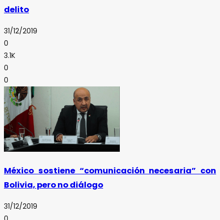
delito
31/12/2019
0
3.1K
0
0
México sostiene “comunicación necesaria” con
Bolivia, pero no diálogo
31/12/2019
0