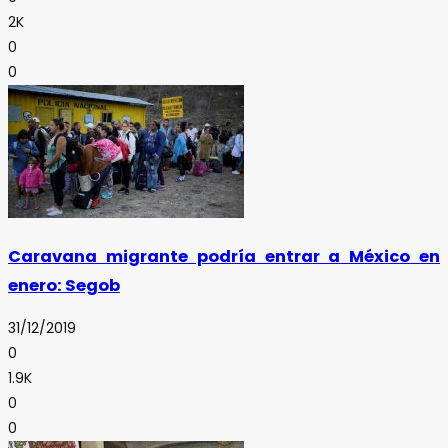
2K
0
0
Caravana migrante podría entrar a México en
enero: Segob
31/12/2019
0
1.9K
0
0