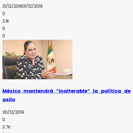
31/12/2019
31/12/2019
0
2.1K
0
0
México mantendrá “inalterable” la política de
asilo
30/12/2019
0
3.7K