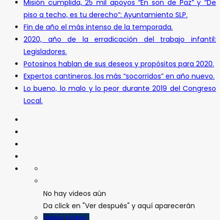
Misión cumplida, 25 mil apoyos “En son de Paz” y “De
piso a techo, es tu derecho”: Ayuntamiento SLP.
Fin de año el más intenso de la temporada.
2020, año de la erradicación del trabajo infantil:
Legisladores.
Potosinos hablan de sus deseos y propósitos para 2020.
Expertos cantineros, los más “socorridos” en año nuevo.
Lo bueno, lo malo y lo peor durante 2019 del Congreso
Local.
No hay videos aún
Da click en "Ver después" y aquí aparecerán
Verlos todos