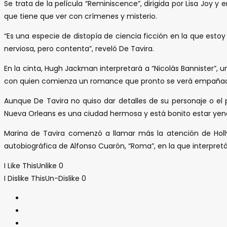
Se trata de la película “Reminiscence”, dirigida por Lisa Joy y
que tiene que ver con crímenes y misterio.
“Es una especie de distopía de ciencia ficción en la que est
nerviosa, pero contenta”, reveló De Tavira.
En la cinta, Hugh Jackman interpretará a “Nicolás Bannister”, u
con quien comienza un romance que pronto se verá empañado p
Aunque De Tavira no quiso dar detalles de su personaje o el 
Nueva Orleans es una ciudad hermosa y está bonito estar yendo 
Marina de Tavira comenzó a llamar más la atención de Holl
autobiográfica de Alfonso Cuarón, “Roma”, en la que interpretó
I Like This
Unlike
0
I Dislike This
Un-Dislike
0