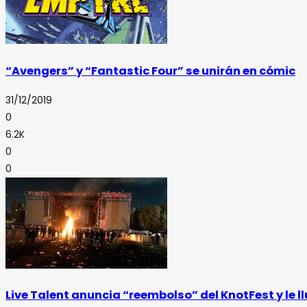
“Avengers” y “Fantastic Four” se unirán en cómic
31/12/2019
0
6.2K
0
0
Live Talent anuncia “reembolso” del KnotFest y le l