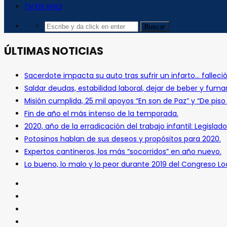
TV EN VIVO
ÚLTIMAS NOTICIAS
Sacerdote impacta su auto tras sufrir un infarto… falleció
Saldar deudas, estabilidad laboral, dejar de beber y fuma
Misión cumplida, 25 mil apoyos “En son de Paz” y “De pis
Fin de año el más intenso de la temporada.
2020, año de la erradicación del trabajo infantil: Legislado
Potosinos hablan de sus deseos y propósitos para 2020.
Expertos cantineros, los más “socorridos” en año nuevo.
Lo bueno, lo malo y lo peor durante 2019 del Congreso Loc