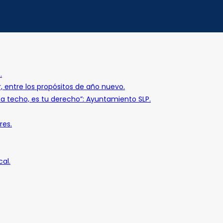
.
r, entre los propósitos de año nuevo.
o a techo, es tu derecho”: Ayuntamiento SLP.
res.
al.