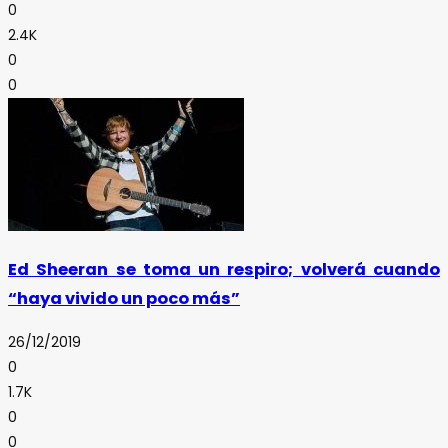
0
2.4K
0
0
Ed Sheeran se toma un respiro; volverá cuando
“haya vivido un poco más”
26/12/2019
0
1.7K
0
0