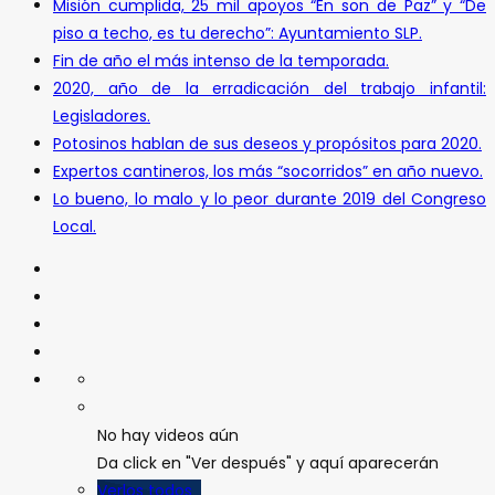
Misión cumplida, 25 mil apoyos “En son de Paz” y “De
piso a techo, es tu derecho”: Ayuntamiento SLP.
Fin de año el más intenso de la temporada.
2020, año de la erradicación del trabajo infantil:
Legisladores.
Potosinos hablan de sus deseos y propósitos para 2020.
Expertos cantineros, los más “socorridos” en año nuevo.
Lo bueno, lo malo y lo peor durante 2019 del Congreso
Local.
No hay videos aún
Da click en "Ver después" y aquí aparecerán
Verlos todos