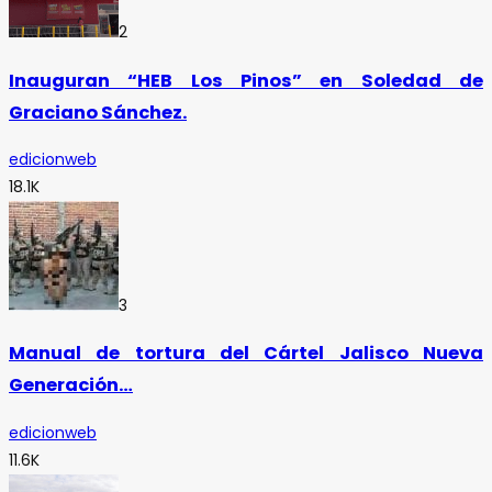
2
Inauguran “HEB Los Pinos” en Soledad de
Graciano Sánchez.
edicionweb
18.1K
3
Manual de tortura del Cártel Jalisco Nueva
Generación…
edicionweb
11.6K