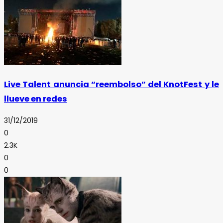
Live Talent anuncia “reembolso” del KnotFest y le
llueve en redes
31/12/2019
0
2.3K
0
0