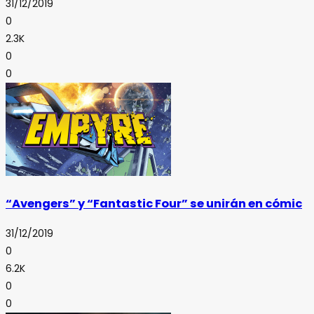
31/12/2019
0
2.3K
0
0
“Avengers” y “Fantastic Four” se unirán en cómic
31/12/2019
0
6.2K
0
0