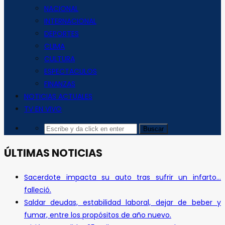
NACIONAL
INTERNACIONAL
DEPORTES
CLIMA
CULTURA
ESPECTACULOS
FINANZAS
NOTICIAS ACTUALES
TV EN VIVO
ÚLTIMAS NOTICIAS
Sacerdote impacta su auto tras sufrir un infarto…
falleció.
Saldar deudas, estabilidad laboral, dejar de beber y
fumar, entre los propósitos de año nuevo.