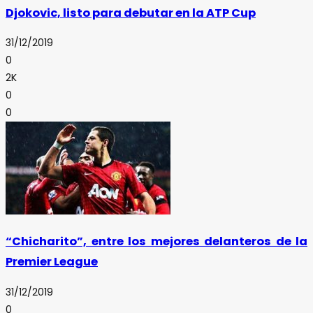
Djokovic, listo para debutar en la ATP Cup
31/12/2019
0
2K
0
0
“Chicharito”, entre los mejores delanteros de la
Premier League
31/12/2019
0