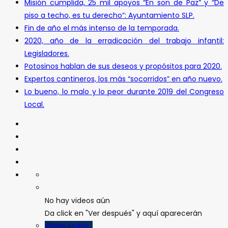
Misión cumplida, 25 mil apoyos “En son de Paz” y “De
piso a techo, es tu derecho”: Ayuntamiento SLP.
Fin de año el más intenso de la temporada.
2020, año de la erradicación del trabajo infantil:
Legisladores.
Potosinos hablan de sus deseos y propósitos para 2020.
Expertos cantineros, los más “socorridos” en año nuevo.
Lo bueno, lo malo y lo peor durante 2019 del Congreso
Local.
No hay videos aún
Da click en "Ver después" y aquí aparecerán
Verlos todos