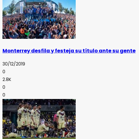
Monterrey desfila y festeja su título ante su gente
30/12/2019
0
2.8K
0
0