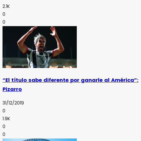
2.1K
0
0
“El título sabe diferente por ganarle al América”:
Pizarro
31/12/2019
0
1.9K
0
0