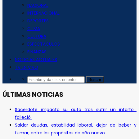
NACIONAL
INTERNACIONAL
DEPORTES
CLIMA
CULTURA
ESPECTACULOS
FINANZAS
NOTICIAS ACTUALES
TV EN VIVO
ÚLTIMAS NOTICIAS
Sacerdote impacta su auto tras sufrir un infarto…
falleció.
Saldar deudas, estabilidad laboral, dejar de beber y
fumar, entre los propósitos de año nuevo.