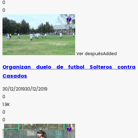
0
0
Ver después
Added
Organizan duelo de futbol Solteros contra
Casados
30/12/2019
30/12/2019
0
1.9K
0
0