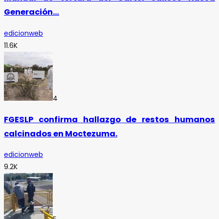
Generación…
edicionweb
11.6K
4
FGESLP confirma hallazgo de restos humanos
calcinados en Moctezuma.
edicionweb
9.2K