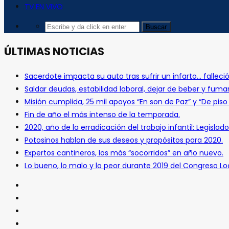
TV EN VIVO
ÚLTIMAS NOTICIAS
Sacerdote impacta su auto tras sufrir un infarto… falleció
Saldar deudas, estabilidad laboral, dejar de beber y fuma
Misión cumplida, 25 mil apoyos “En son de Paz” y “De pis
Fin de año el más intenso de la temporada.
2020, año de la erradicación del trabajo infantil: Legislado
Potosinos hablan de sus deseos y propósitos para 2020.
Expertos cantineros, los más “socorridos” en año nuevo.
Lo bueno, lo malo y lo peor durante 2019 del Congreso Loc