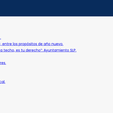
.
r, entre los propósitos de año nuevo.
o a techo, es tu derecho”: Ayuntamiento SLP.
res.
al.