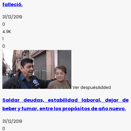
falleció.
31/12/2019
0
4.9K
1
0
Ver después
Added
Saldar deudas, estabilidad laboral, dejar de
beber y fumar, entre los propósitos de año nuevo.
31/12/2019
0