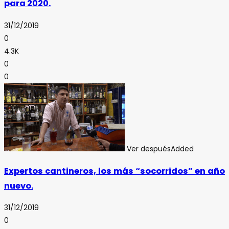
para 2020.
31/12/2019
0
4.3K
0
0
Ver después
Added
Expertos cantineros, los más “socorridos” en año
nuevo.
31/12/2019
0