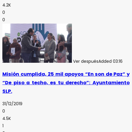
4.2K
0
0
Ver después
Added
03:16
Misión cumplida, 25 mil apoyos “En son de Paz” y
“De piso a techo, es tu derecho”: Ayuntamiento
SLP.
31/12/2019
0
4.5K
1