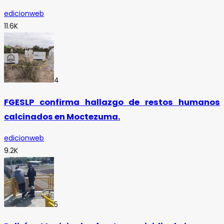
edicionweb
11.6K
4
FGESLP confirma hallazgo de restos humanos
calcinados en Moctezuma.
edicionweb
9.2K
5