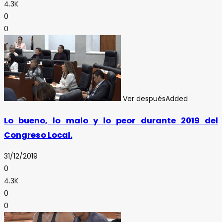
4.3K
0
0
Ver después
Added
Lo bueno, lo malo y lo peor durante 2019 del
Congreso Local.
31/12/2019
0
4.3K
0
0