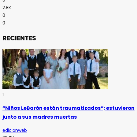
0
2.8K
0
0
RECIENTES
1
“Niños LeBarón están traumatizados”; estuvieron
junto a sus madres muertas
edicionweb