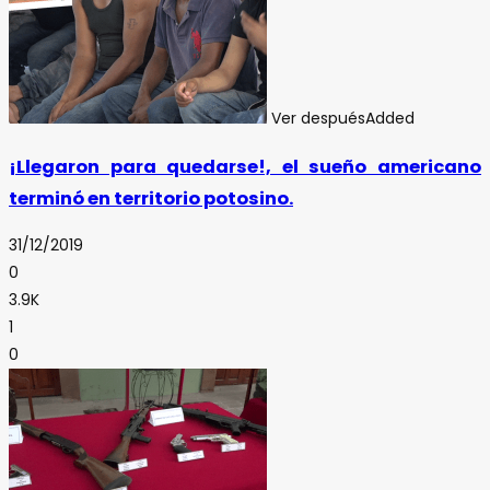
Ver después
Added
¡Llegaron para quedarse!, el sueño americano
terminó en territorio potosino.
31/12/2019
0
3.9K
1
0