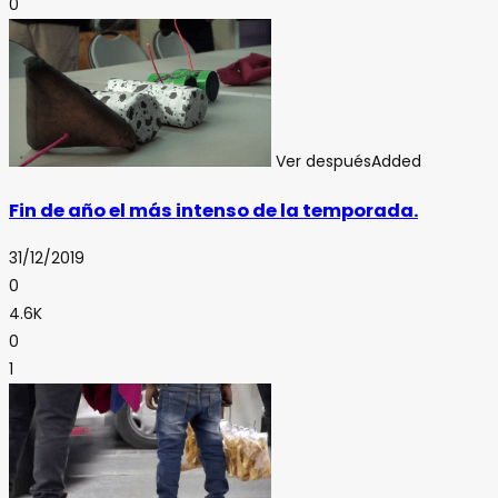
0
Ver después
Added
Fin de año el más intenso de la temporada.
31/12/2019
0
4.6K
0
1