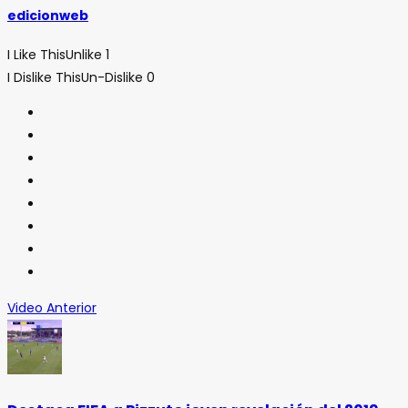
edicionweb
I Like This
Unlike
1
I Dislike This
Un-Dislike
0
Video Anterior