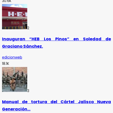
30.6K
2
Inauguran “HEB Los Pinos” en Soledad de
Graciano Sánchez.
edicionweb
18.1K
3
Manual de tortura del Cártel Jalisco Nueva
Generación…