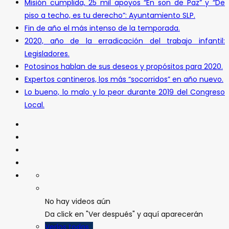
Misión cumplida, 25 mil apoyos “En son de Paz” y “De
piso a techo, es tu derecho”: Ayuntamiento SLP.
Fin de año el más intenso de la temporada.
2020, año de la erradicación del trabajo infantil:
Legisladores.
Potosinos hablan de sus deseos y propósitos para 2020.
Expertos cantineros, los más “socorridos” en año nuevo.
Lo bueno, lo malo y lo peor durante 2019 del Congreso
Local.
No hay videos aún
Da click en "Ver después" y aquí aparecerán
Verlos todos