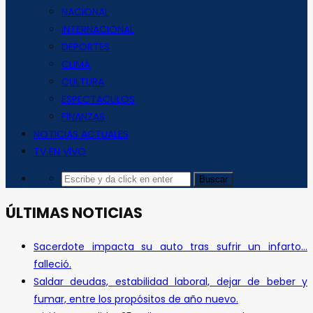
NACIONAL
INTERNACIONAL
DEPORTES
CLIMA
CULTURA
ESPECTACULOS
FINANZAS
NOTICIAS ACTUALES
TV EN VIVO
ÚLTIMAS NOTICIAS
Sacerdote impacta su auto tras sufrir un infarto…
falleció.
Saldar deudas, estabilidad laboral, dejar de beber y
fumar, entre los propósitos de año nuevo.