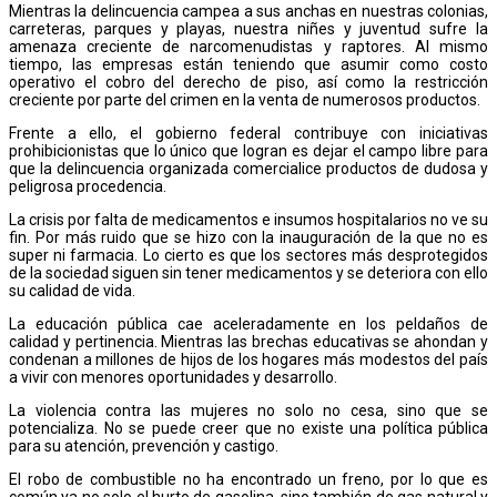
Mientras la delincuencia campea a sus anchas en nuestras colonias,
carreteras, parques y playas, nuestra niñes y juventud sufre la
amenaza creciente de narcomenudistas y raptores. Al mismo
tiempo, las empresas están teniendo que asumir como costo
operativo el cobro del derecho de piso, así como la restricción
creciente por parte del crimen en la venta de numerosos productos.
Frente a ello, el gobierno federal contribuye con iniciativas
prohibicionistas que lo único que logran es dejar el campo libre para
que la delincuencia organizada comercialice productos de dudosa y
peligrosa procedencia.
La crisis por falta de medicamentos e insumos hospitalarios no ve su
fin. Por más ruido que se hizo con la inauguración de la que no es
super ni farmacia. Lo cierto es que los sectores más desprotegidos
de la sociedad siguen sin tener medicamentos y se deteriora con ello
su calidad de vida.
La educación pública cae aceleradamente en los peldaños de
calidad y pertinencia. Mientras las brechas educativas se ahondan y
condenan a millones de hijos de los hogares más modestos del país
a vivir con menores oportunidades y desarrollo.
La violencia contra las mujeres no solo no cesa, sino que se
potencializa. No se puede creer que no existe una política pública
para su atención, prevención y castigo.
El robo de combustible no ha encontrado un freno, por lo que es
común ya no solo el hurto de gasolina, sino también de gas natural y