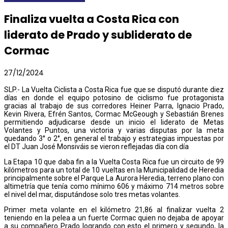
Finaliza vuelta a Costa Rica con
liderato de Prado y subliderato de
Cormac
27/12/2024
SLP.- La Vuelta Ciclista a Costa Rica fue que se disputó durante diez
días en donde el equipo potosino de ciclismo fue protagonista
gracias al trabajo de sus corredores Heiner Parra, Ignacio Prado,
Kevin Rivera, Efrén Santos, Cormac McGeough y Sebastián Brenes
permitiendo adjudicarse desde un inicio el liderato de Metas
Volantes y Puntos, una victoria y varias disputas por la meta
quedando 3° o 2°, en general el trabajo y estrategias impuestas por
el DT Juan José Monsiváis se vieron reflejadas día con día
La Etapa 10 que daba fin a la Vuelta Costa Rica fue un circuito de 99
kilómetros para un total de 10 vueltas en la Municipalidad de Heredia
principalmente sobre el Parque La Aurora Heredia, terreno plano con
altimetría que tenía como mínimo 606 y máximo 714 metros sobre
el nivel del mar, disputándose solo tres metas volantes.
Primer meta volante en el kilómetro 21,86 al finalizar vuelta 2
teniendo en la pelea a un fuerte Cormac quien no dejaba de apoyar
a su compañero Prado logrando con esto el primero y segundo, la