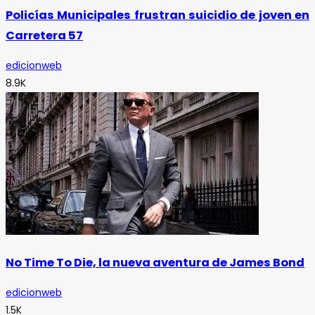
Policías Municipales frustran suicidio de joven en
Carretera 57
edicionweb
8.9K
No Time To Die, la nueva aventura de James Bond
edicionweb
1.5K