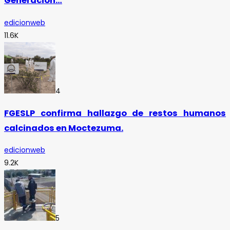
Generación…
edicionweb
11.6K
4
FGESLP confirma hallazgo de restos humanos
calcinados en Moctezuma.
edicionweb
9.2K
5