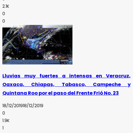
2.1K
0
0
Lluvias muy fuertes a intensas en Veracruz,
Oaxaca, Chiapas, Tabasco, Campeche y
Quintana Roo por el paso del Frente Frió No. 23
18/12/2019
18/12/2019
0
1.9K
1