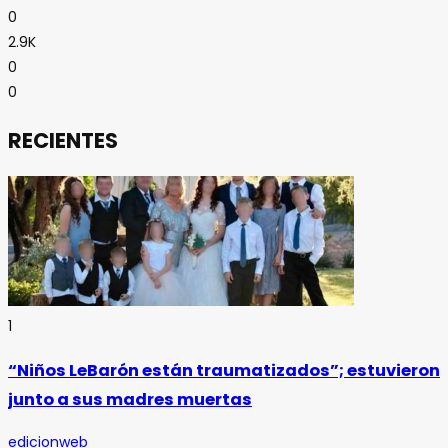
0
2.9K
0
0
RECIENTES
1
“Niños LeBarón están traumatizados”; estuvieron
junto a sus madres muertas
edicionweb