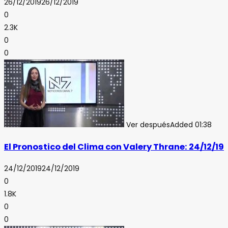
26/12/2019
26/12/2019
0
2.3K
0
0
Ver después
Added
01:38
El Pronostico del Clima con Valery Thrane: 24/12/19
24/12/2019
24/12/2019
0
1.8K
0
0