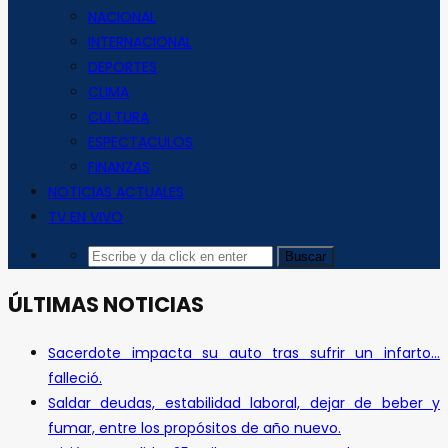
NACIONAL
INTERNACIONAL
DEPORTES
CLIMA
CULTURA
ESPECTACULOS
FINANZAS
NOTICIAS ACTUALES
TV EN VIVO
ÚLTIMAS NOTICIAS
Sacerdote impacta su auto tras sufrir un infarto…
falleció.
Saldar deudas, estabilidad laboral, dejar de beber y
fumar, entre los propósitos de año nuevo.