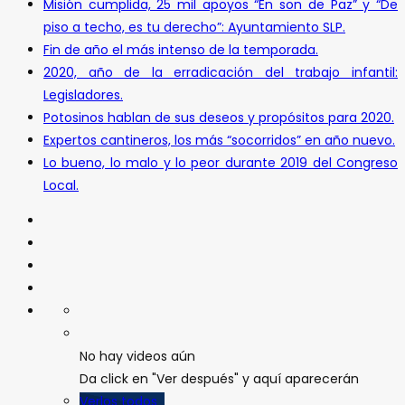
Misión cumplida, 25 mil apoyos “En son de Paz” y “De
piso a techo, es tu derecho”: Ayuntamiento SLP.
Fin de año el más intenso de la temporada.
2020, año de la erradicación del trabajo infantil:
Legisladores.
Potosinos hablan de sus deseos y propósitos para 2020.
Expertos cantineros, los más “socorridos” en año nuevo.
Lo bueno, lo malo y lo peor durante 2019 del Congreso
Local.
No hay videos aún
Da click en "Ver después" y aquí aparecerán
Verlos todos