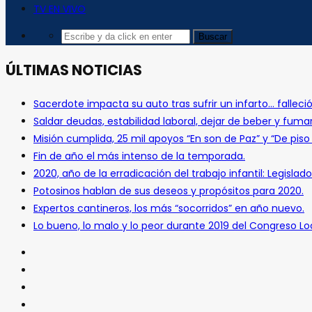
TV EN VIVO
ÚLTIMAS NOTICIAS
Sacerdote impacta su auto tras sufrir un infarto… falleció
Saldar deudas, estabilidad laboral, dejar de beber y fuma
Misión cumplida, 25 mil apoyos “En son de Paz” y “De pis
Fin de año el más intenso de la temporada.
2020, año de la erradicación del trabajo infantil: Legislado
Potosinos hablan de sus deseos y propósitos para 2020.
Expertos cantineros, los más “socorridos” en año nuevo.
Lo bueno, lo malo y lo peor durante 2019 del Congreso Loc