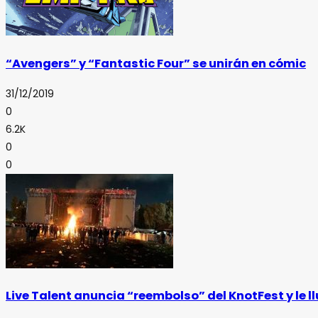
“Avengers” y “Fantastic Four” se unirán en cómic
31/12/2019
0
6.2K
0
0
Live Talent anuncia “reembolso” del KnotFest y le l