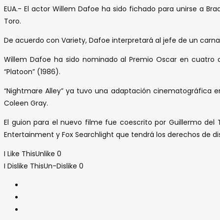
EUA.- El actor Willem Dafoe ha sido fichado para unirse a Bra
Toro.
De acuerdo con Variety, Dafoe interpretará al jefe de un carn
Willem Dafoe ha sido nominado al Premio Oscar en cuatro oca
“Platoon” (1986).
“Nightmare Alley” ya tuvo una adaptación cinematográfica en
Coleen Gray.
El guion para el nuevo filme fue coescrito por Guillermo de
Entertainment y Fox Searchlight que tendrá los derechos de di
I Like This
Unlike
0
I Dislike This
Un-Dislike
0