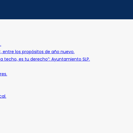
.
r, entre los propósitos de año nuevo.
o a techo, es tu derecho”: Ayuntamiento SLP.
res.
al.