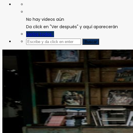
No hay videos aún
Da click en "Ver después" y aquí aparecerán
Verlos todos