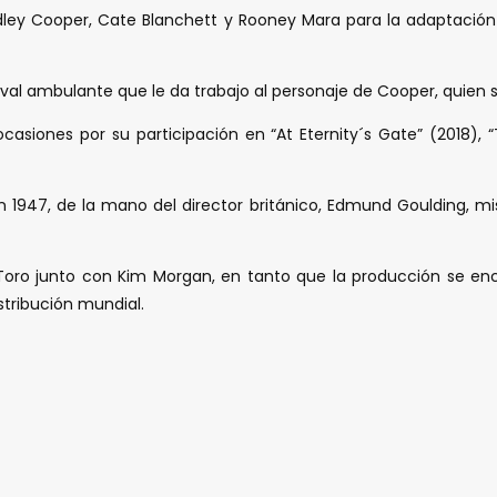
dley Cooper, Cate Blanchett y Rooney Mara para la adaptación d
aval ambulante que le da trabajo al personaje de Cooper, quien
siones por su participación en “At Eternity´s Gate” (2018), “T
 1947, de la mano del director británico, Edmund Goulding, m
l Toro junto con Kim Morgan, en tanto que la producción se en
stribución mundial.