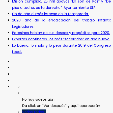
Misión cumplida, 25 mil apoyos “En son de Paz” y “De
piso a techo, es tu derecho”: Ayuntamiento SLP.
Fin de año el más intenso de la temporada.
2020, año de la erradicación del trabajo infantil:
Legisladores.
Potosinos hablan de sus deseos y propósitos para 2020.
Expertos cantineros, los más “socorridos” en año nuevo.
Lo bueno, lo malo y lo peor durante 2019 del Congreso
Local.
No hay videos aún
Da click en "Ver después" y aquí aparecerán
Verlos todos