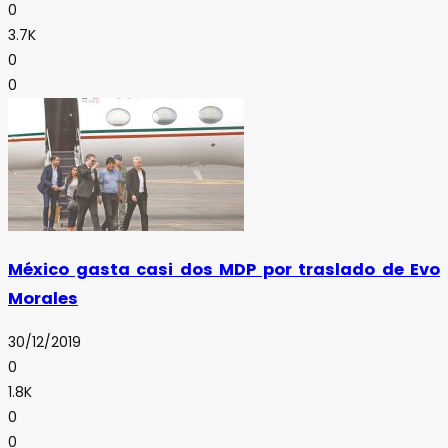
0
3.7K
0
0
México gasta casi dos MDP por traslado de Evo
Morales
30/12/2019
0
1.8K
0
0