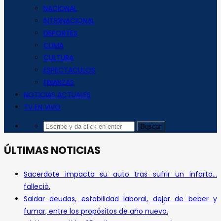
NACIONAL
INTERNACIONAL
DEPORTES
CLIMA
CULTURA
ESPECTACULOS
FINANZAS
NOTICIAS ACTUALES
TV EN VIVO
ÚLTIMAS NOTICIAS
Sacerdote impacta su auto tras sufrir un infarto…
falleció.
Saldar deudas, estabilidad laboral, dejar de beber y
fumar, entre los propósitos de año nuevo.