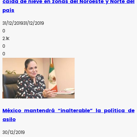
caída de nieve en zonas del Noroeste y Norte del
país
31/12/2019
31/12/2019
0
2.1K
0
0
México mantendrá “inalterable” la política de
asilo
30/12/2019