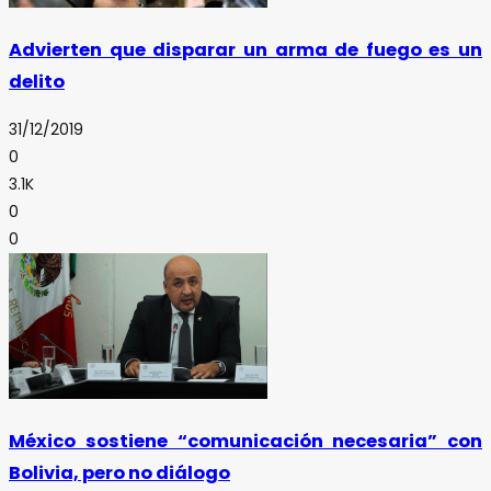
Advierten que disparar un arma de fuego es un
delito
31/12/2019
0
3.1K
0
0
México sostiene “comunicación necesaria” con
Bolivia, pero no diálogo