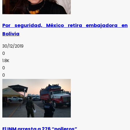
Por seguridad, México retira embajadora en
Bolivia
30/12/2019
0
1.8K
0
0
El INM arresta a 276 “polleros”