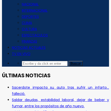
NACIONAL
INTERNACIONAL
DEPORTES
CLIMA
CULTURA
ESPECTACULOS
FINANZAS
NOTICIAS ACTUALES
TV EN VIVO
ÚLTIMAS NOTICIAS
Sacerdote impacta su auto tras sufrir un infarto…
falleció.
Saldar deudas, estabilidad laboral, dejar de beber y
fumar, entre los propósitos de año nuevo.