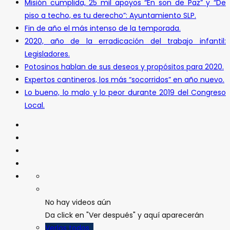
Misión cumplida, 25 mil apoyos “En son de Paz” y “De
piso a techo, es tu derecho”: Ayuntamiento SLP.
Fin de año el más intenso de la temporada.
2020, año de la erradicación del trabajo infantil:
Legisladores.
Potosinos hablan de sus deseos y propósitos para 2020.
Expertos cantineros, los más “socorridos” en año nuevo.
Lo bueno, lo malo y lo peor durante 2019 del Congreso
Local.
No hay videos aún
Da click en "Ver después" y aquí aparecerán
Verlos todos