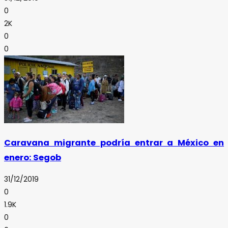
0
2K
0
0
Caravana migrante podría entrar a México en
enero: Segob
31/12/2019
0
1.9K
0