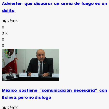
Advierten que disparar un arma de fuego es un
delito
31/12/2019
0
3.1K
0
0
México sostiene “comunicación necesaria” con
Bolivia, pero no diálogo
31/12/2019