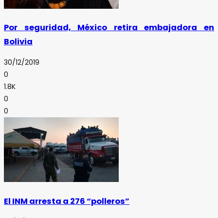
Por seguridad, México retira embajadora en
Bolivia
30/12/2019
0
1.8K
0
0
El INM arresta a 276 “polleros”