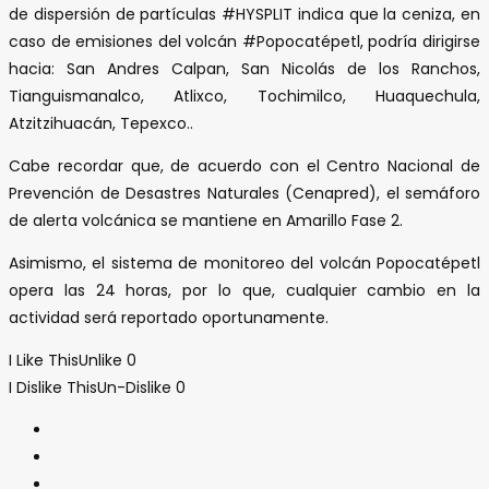
de dispersión de partículas #HYSPLIT indica que la ceniza, en
caso de emisiones del volcán #Popocatépetl, podría dirigirse
hacia: San Andres Calpan, San Nicolás de los Ranchos,
Tianguismanalco, Atlixco, Tochimilco, Huaquechula,
Atzitzihuacán, Tepexco..
Cabe recordar que, de acuerdo con el Centro Nacional de
Prevención de Desastres Naturales (Cenapred), el semáforo
de alerta volcánica se mantiene en Amarillo Fase 2.
Asimismo, el sistema de monitoreo del volcán Popocatépetl
opera las 24 horas, por lo que, cualquier cambio en la
actividad será reportado oportunamente.
I Like This
Unlike
0
I Dislike This
Un-Dislike
0