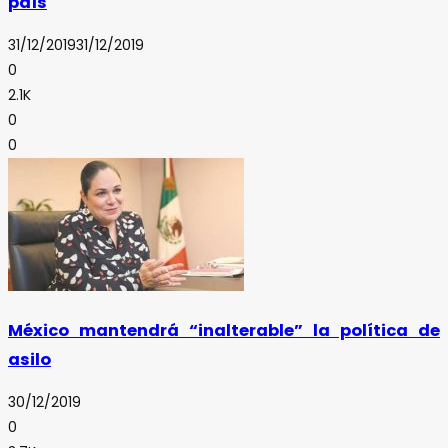
país
31/12/2019
31/12/2019
0
2.1K
0
0
México mantendrá “inalterable” la política de
asilo
30/12/2019
0