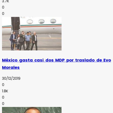
3.7K
0
0
México gasta casi dos MDP por traslado de Evo
Morales
30/12/2019
0
1.8K
0
0