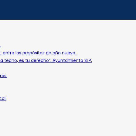
.
r, entre los propósitos de año nuevo.
o a techo, es tu derecho”: Ayuntamiento SLP.
res.
al.