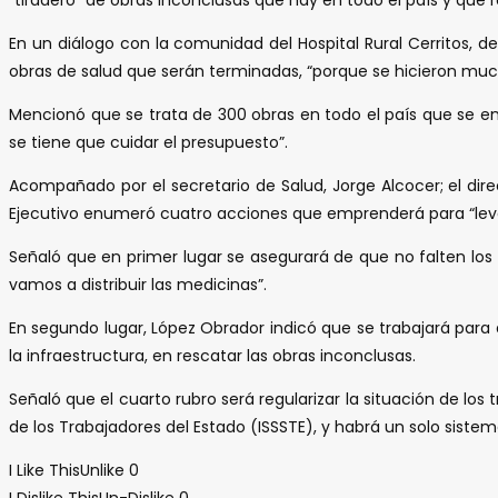
En un diálogo con la comunidad del Hospital Rural Cerritos,
obras de salud que serán terminadas, “porque se hicieron mucha
Mencionó que se trata de 300 obras en todo el país que se 
se tiene que cuidar el presupuesto”.
Acompañado por el secretario de Salud, Jorge Alcocer; el direc
Ejecutivo enumeró cuatro acciones que emprenderá para “leva
Señaló que en primer lugar se asegurará de que no falten los 
vamos a distribuir las medicinas”.
En segundo lugar, López Obrador indicó que se trabajará para 
la infraestructura, en rescatar las obras inconclusas.
Señaló que el cuarto rubro será regularizar la situación de los 
de los Trabajadores del Estado (ISSSTE), y habrá un solo sistem
I Like This
Unlike
0
I Dislike This
Un-Dislike
0