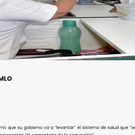
AMLO
rmó que su gobierno va a “levantar” el sistema de salud que “se
representan “el cementerio de la corrupción”.