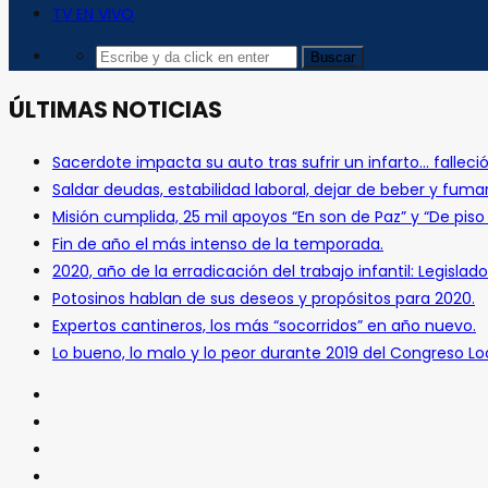
TV EN VIVO
ÚLTIMAS NOTICIAS
Sacerdote impacta su auto tras sufrir un infarto… falleció
Saldar deudas, estabilidad laboral, dejar de beber y fuma
Misión cumplida, 25 mil apoyos “En son de Paz” y “De pis
Fin de año el más intenso de la temporada.
2020, año de la erradicación del trabajo infantil: Legislado
Potosinos hablan de sus deseos y propósitos para 2020.
Expertos cantineros, los más “socorridos” en año nuevo.
Lo bueno, lo malo y lo peor durante 2019 del Congreso Loc