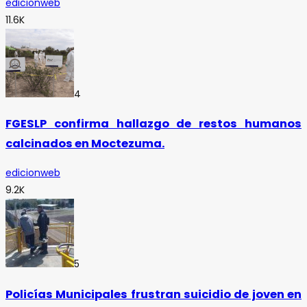
edicionweb
11.6K
4
FGESLP confirma hallazgo de restos humanos
calcinados en Moctezuma.
edicionweb
9.2K
5
Policías Municipales frustran suicidio de joven en