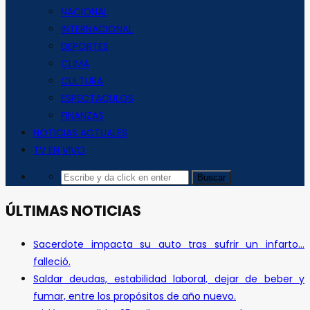
NACIONAL
INTERNACIONAL
DEPORTES
CLIMA
CULTURA
ESPECTACULOS
FINANZAS
NOTICIAS ACTUALES
TV EN VIVO
ÚLTIMAS NOTICIAS
Sacerdote impacta su auto tras sufrir un infarto…
falleció.
Saldar deudas, estabilidad laboral, dejar de beber y
fumar, entre los propósitos de año nuevo.