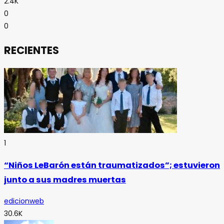
2.4K
0
0
RECIENTES
1
“Niños LeBarón están traumatizados”; estuvieron
junto a sus madres muertas
edicionweb
30.6K