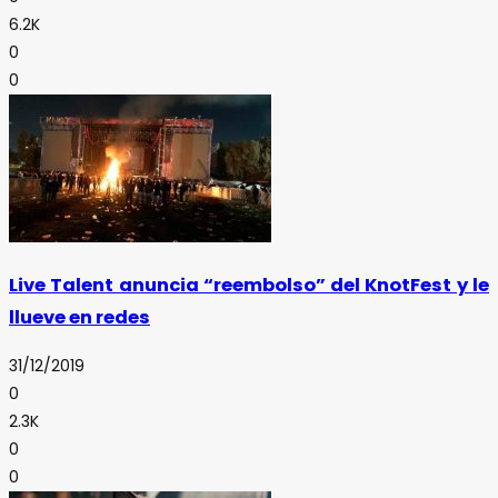
6.2K
0
0
Live Talent anuncia “reembolso” del KnotFest y le
llueve en redes
31/12/2019
0
2.3K
0
0