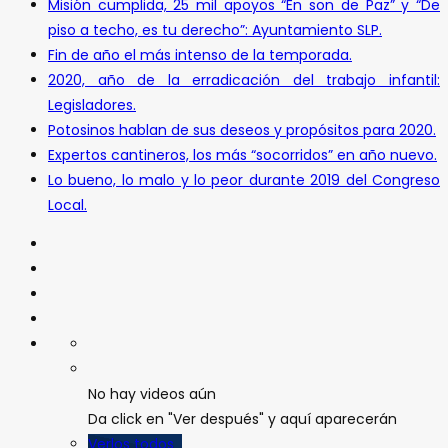
Misión cumplida, 25 mil apoyos “En son de Paz” y “De
piso a techo, es tu derecho”: Ayuntamiento SLP.
Fin de año el más intenso de la temporada.
2020, año de la erradicación del trabajo infantil:
Legisladores.
Potosinos hablan de sus deseos y propósitos para 2020.
Expertos cantineros, los más “socorridos” en año nuevo.
Lo bueno, lo malo y lo peor durante 2019 del Congreso
Local.
No hay videos aún
Da click en "Ver después" y aquí aparecerán
Verlos todos