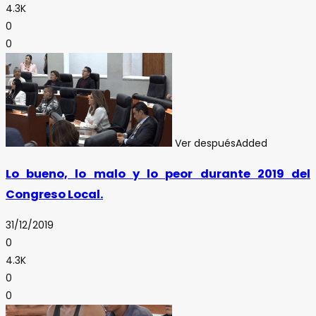
4.3K
0
0
Ver después
Added
Lo bueno, lo malo y lo peor durante 2019 del
Congreso Local.
31/12/2019
0
4.3K
0
0