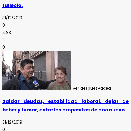
falleció.
31/12/2019
0
4.9K
1
0
Ver después
Added
Saldar deudas, estabilidad laboral, dejar de
beber y fumar, entre los propósitos de año nuevo.
31/12/2019
0