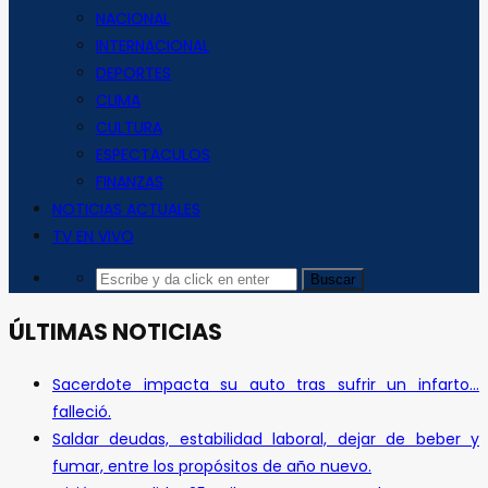
NACIONAL
INTERNACIONAL
DEPORTES
CLIMA
CULTURA
ESPECTACULOS
FINANZAS
NOTICIAS ACTUALES
TV EN VIVO
ÚLTIMAS NOTICIAS
Sacerdote impacta su auto tras sufrir un infarto…
falleció.
Saldar deudas, estabilidad laboral, dejar de beber y
fumar, entre los propósitos de año nuevo.