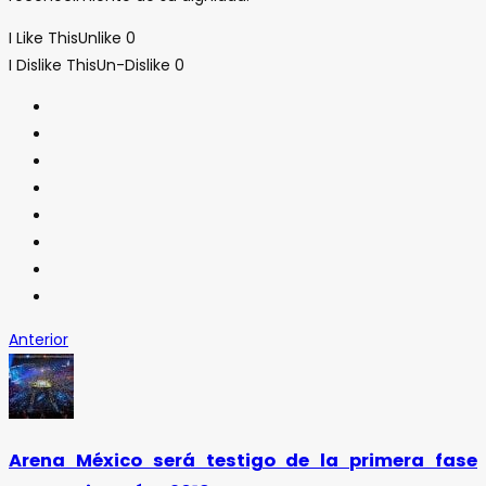
I Like This
Unlike
0
I Dislike This
Un-Dislike
0
Anterior
Arena México será testigo de la primera fase