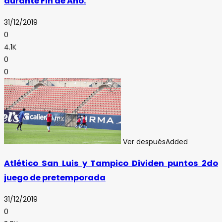
durante Fin de Año.
31/12/2019
0
4.1K
0
0
Ver después
Added
Atlético San Luis y Tampico Dividen puntos 2do
juego de pretemporada
31/12/2019
0