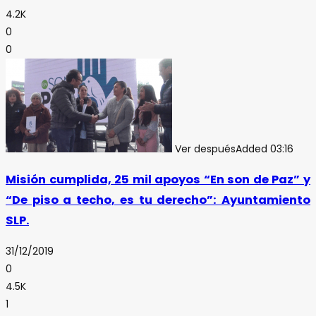
4.2K
0
0
Ver después
Added
03:16
Misión cumplida, 25 mil apoyos “En son de Paz” y
“De piso a techo, es tu derecho”: Ayuntamiento
SLP.
31/12/2019
0
4.5K
1