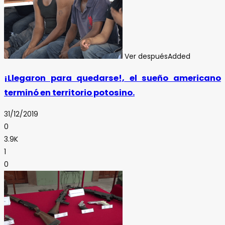
Ver después
Added
¡Llegaron para quedarse!, el sueño americano
terminó en territorio potosino.
31/12/2019
0
3.9K
1
0