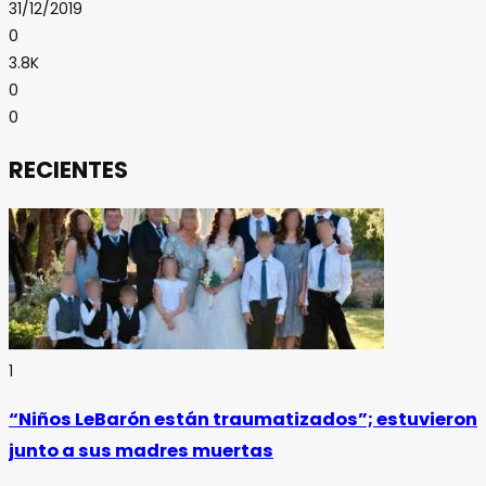
31/12/2019
0
3.8K
0
0
RECIENTES
1
“Niños LeBarón están traumatizados”; estuvieron
junto a sus madres muertas