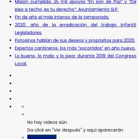
Misión cumplida, 25 mil apoyos “En son de Paz” y “De
piso a techo, es tu derecho”: Ayuntamiento SLP.
Fin de año el más intenso de la temporada.
2020, año de la erradicación del trabajo infantil:
Legisladores.
Potosinos hablan de sus deseos y propósitos para 2020.
Expertos cantineros, los más “socorridos” en año nuevo.
Lo bueno, lo malo y lo peor durante 2019 del Congreso
Local.
No hay videos aún
Da click en "Ver después" y aquí aparecerán
Verlos todos