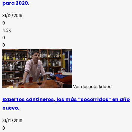
para 2020.
31/12/2019
0
4.3K
0
0
Ver después
Added
Expertos cantineros, los más “socorridos” en año
nuevo.
31/12/2019
0