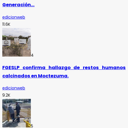
Generación…
edicionweb
11.6K
4
FGESLP confirma hallazgo de restos humanos
calcinados en Moctezuma.
edicionweb
9.2K
5