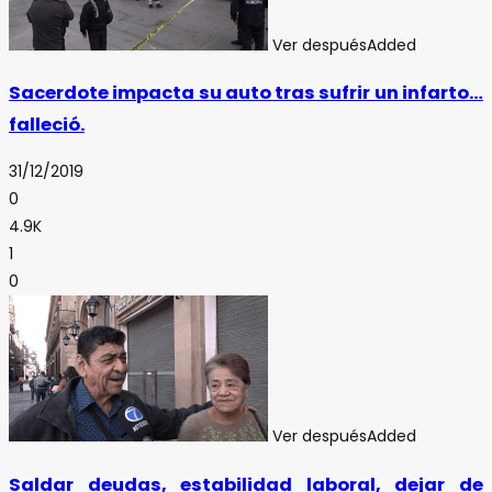
Ver después
Added
Sacerdote impacta su auto tras sufrir un infarto…
falleció.
31/12/2019
0
4.9K
1
0
Ver después
Added
Saldar deudas, estabilidad laboral, dejar de