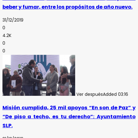
beber y fumar, entre los propósitos de año nuevo.
31/12/2019
0
4.2K
0
0
Ver después
Added
03:16
Misión cumplida, 25 mil apoyos “En son de Paz” y
“De piso a techo, es tu derecho”: Ayuntamiento
SLP.