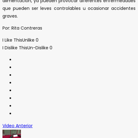
alimentación, ya pueden provocar diferentes enfermedades
que pueden ser leves controlables u ocasionar accidentes
graves.
Por: Rita Contreras
I Like This
Unlike
0
I Dislike This
Un-Dislike
0
Video Anterior