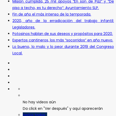
Misión cumplida, 25 mil apoyos “En son de Paz” y “De
piso a techo, es tu derecho”: Ayuntamiento SLP.
Fin de año el más intenso de la temporada.
2020, año de la erradicación del trabajo infantil:
Legisladores.
Potosinos hablan de sus deseos y propósitos para 2020.
Expertos cantineros, los más “socorridos” en año nuevo.
Lo bueno, lo malo y lo peor durante 2019 del Congreso
Local.
No hay videos aún
Da click en "Ver después" y aquí aparecerán
Verlos todos