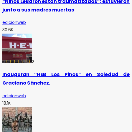
“Niños LeBarón están traumatizados”; estuvieron
junto a sus madres muertas
edicionweb
30.6K
2
Inauguran “HEB Los Pinos” en Soledad de
Graciano Sánchez.
edicionweb
18.1K