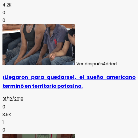
4.2K
0
0
Ver después
Added
¡Llegaron para quedarse!, el sueño americano
terminó en territorio potosino.
31/12/2019
0
3.9K
1
0