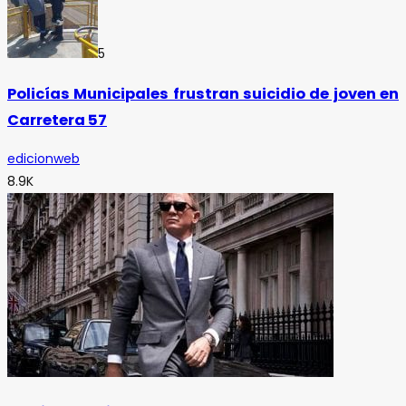
5
Policías Municipales frustran suicidio de joven en
Carretera 57
edicionweb
8.9K