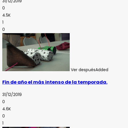
31/12/2019
0
4.5K
1
0
Ver después
Added
Fin de año el más intenso de la temporada.
31/12/2019
0
4.6K
0
1