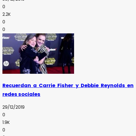
0
2.2K
0
0
Recuerdan a Carrie Fisher y Debbie Reynolds en
redes sociales
29/12/2019
0
1.9K
0