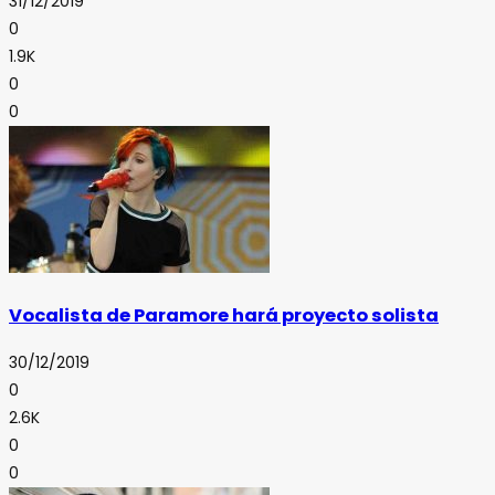
31/12/2019
0
1.9K
0
0
Vocalista de Paramore hará proyecto solista
30/12/2019
0
2.6K
0
0