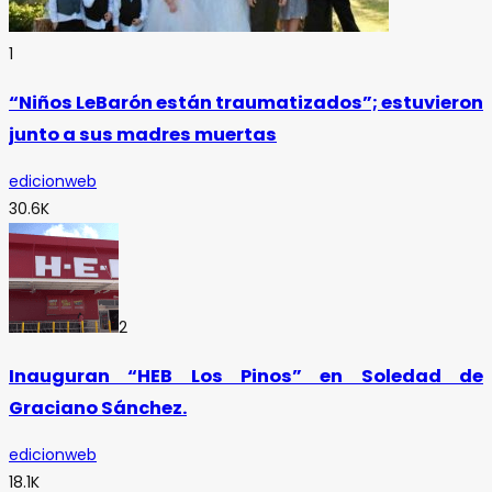
1
“Niños LeBarón están traumatizados”; estuvieron
junto a sus madres muertas
edicionweb
30.6K
2
Inauguran “HEB Los Pinos” en Soledad de
Graciano Sánchez.
edicionweb
18.1K