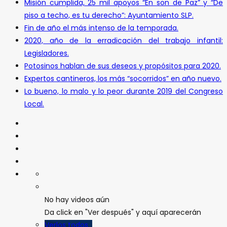
Misión cumplida, 25 mil apoyos “En son de Paz” y “De
piso a techo, es tu derecho”: Ayuntamiento SLP.
Fin de año el más intenso de la temporada.
2020, año de la erradicación del trabajo infantil:
Legisladores.
Potosinos hablan de sus deseos y propósitos para 2020.
Expertos cantineros, los más “socorridos” en año nuevo.
Lo bueno, lo malo y lo peor durante 2019 del Congreso
Local.
No hay videos aún
Da click en "Ver después" y aquí aparecerán
Verlos todos