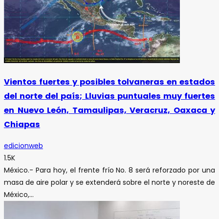
Vientos fuertes y posibles tolvaneras en estados
del norte del país; Lluvias puntuales muy fuertes
en Nuevo León, Tamaulipas, Veracruz, Oaxaca y
Chiapas
edicionweb
1.5K
México.- Para hoy, el frente frío No. 8 será reforzado por una
masa de aire polar y se extenderá sobre el norte y noreste de
México,...