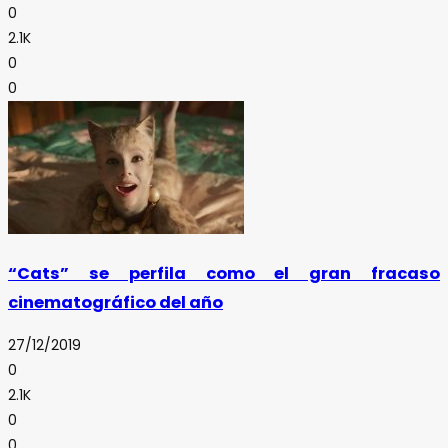
0
2.1K
0
0
“Cats” se perfila como el gran fracaso
cinematográfico del año
27/12/2019
0
2.1K
0
0