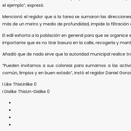
el ejemplo”, expresó.
Mencionó el regidor que a la tarea se sumaron las direcciones
más de un metro y medio de profundidad, impide la filtración 
El edil exhorta a la población en general para que se organice
importante que es no tirar basura en la calle, recogerla y mant
Añadió que de nada sirve que la autoridad municipal realice tr
“Pueden invitarnos a sus colonias para sumarnos a las acti
común, limpios y en buen estado”, instó el regidor Daniel Gonzá
I Like This
Unlike
0
I Dislike This
Un-Dislike
0