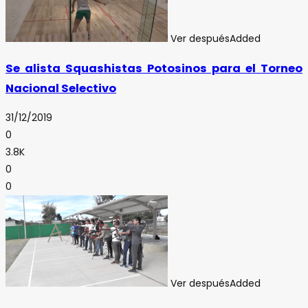
Ver después
Added
Se alista Squashistas Potosinos para el Torneo
Nacional Selectivo
31/12/2019
0
3.8K
0
0
Ver después
Added