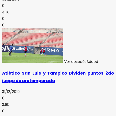
0
4.1K
0
0
Ver después
Added
Atlético San Luis y Tampico Dividen puntos 2do
juego de pretemporada
31/12/2019
0
3.8K
0