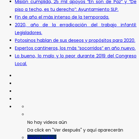
Misión cumplida, 25 mil apoyos “En son de Paz” y “De
piso a techo, es tu derecho”: Ayuntamiento SLP.
Fin de año el más intenso de la temporada.
2020, año de la erradicación del trabajo infantil:
Legisladores.
Potosinos hablan de sus deseos y propósitos para 2020.
Expertos cantineros, los más “socorridos” en año nuevo.
Lo bueno, lo malo y lo peor durante 2019 del Congreso
Local.
No hay videos aún
Da click en "Ver después" y aquí aparecerán
Verlos todos