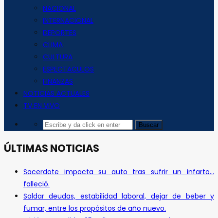
NACIONAL
INTERNACIONAL
DEPORTES
CLIMA
CULTURA
ESPECTACULOS
FINANZAS
NOTICIAS ACTUALES
TV EN VIVO
ÚLTIMAS NOTICIAS
Sacerdote impacta su auto tras sufrir un infarto…
falleció.
Saldar deudas, estabilidad laboral, dejar de beber y
fumar, entre los propósitos de año nuevo.