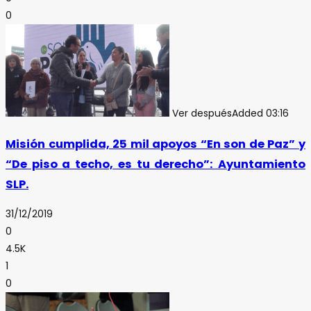
0
Ver después
Added
03:16
Misión cumplida, 25 mil apoyos “En son de Paz” y
“De piso a techo, es tu derecho”: Ayuntamiento
SLP.
31/12/2019
0
4.5K
1
0