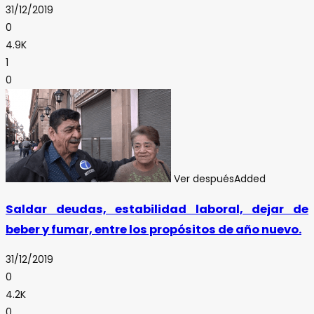
31/12/2019
0
4.9K
1
0
Ver después
Added
Saldar deudas, estabilidad laboral, dejar de
beber y fumar, entre los propósitos de año nuevo.
31/12/2019
0
4.2K
0