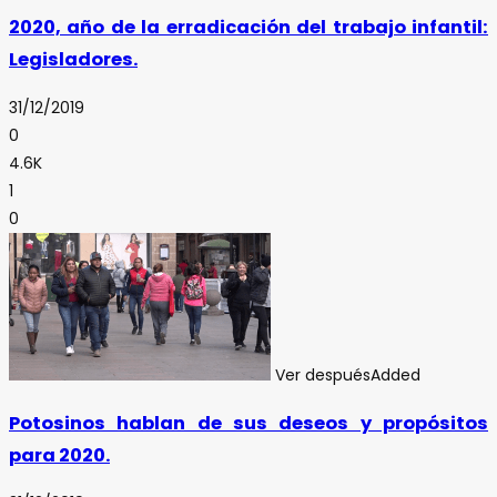
2020, año de la erradicación del trabajo infantil:
Legisladores.
31/12/2019
0
4.6K
1
0
Ver después
Added
Potosinos hablan de sus deseos y propósitos
para 2020.