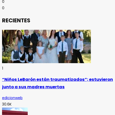
0
0
RECIENTES
1
“Niños LeBarón están traumatizados”; estuvieron
junto a sus madres muertas
edicionweb
30.6K