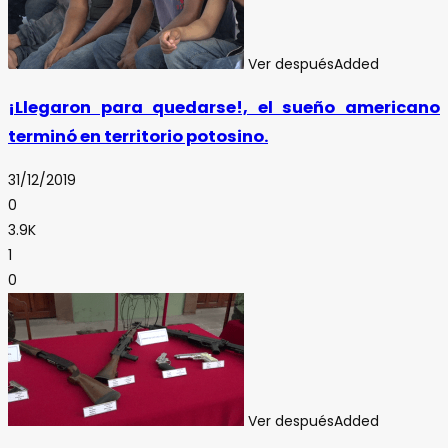
Ver después
Added
¡Llegaron para quedarse!, el sueño americano
terminó en territorio potosino.
31/12/2019
0
3.9K
1
0
Ver después
Added