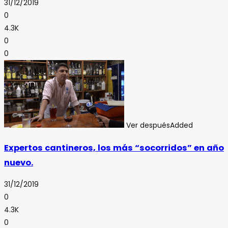
31/12/2019
0
4.3K
0
0
Ver después
Added
Expertos cantineros, los más “socorridos” en año
nuevo.
31/12/2019
0
4.3K
0