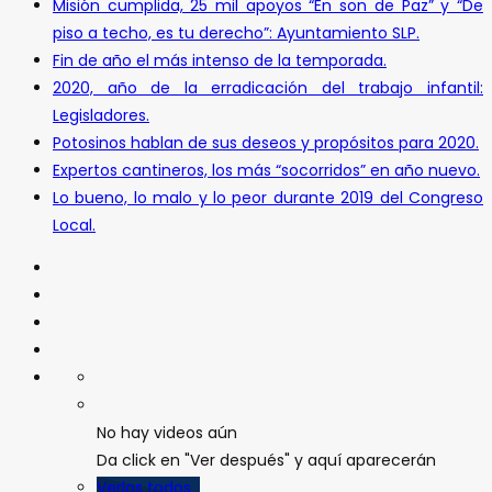
Misión cumplida, 25 mil apoyos “En son de Paz” y “De
piso a techo, es tu derecho”: Ayuntamiento SLP.
Fin de año el más intenso de la temporada.
2020, año de la erradicación del trabajo infantil:
Legisladores.
Potosinos hablan de sus deseos y propósitos para 2020.
Expertos cantineros, los más “socorridos” en año nuevo.
Lo bueno, lo malo y lo peor durante 2019 del Congreso
Local.
No hay videos aún
Da click en "Ver después" y aquí aparecerán
Verlos todos