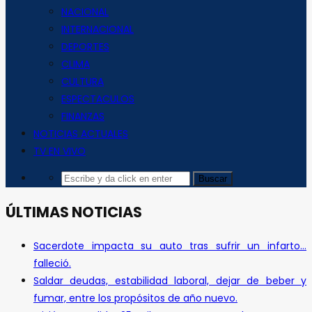
NACIONAL
INTERNACIONAL
DEPORTES
CLIMA
CULTURA
ESPECTACULOS
FINANZAS
NOTICIAS ACTUALES
TV EN VIVO
ÚLTIMAS NOTICIAS
Sacerdote impacta su auto tras sufrir un infarto…
falleció.
Saldar deudas, estabilidad laboral, dejar de beber y
fumar, entre los propósitos de año nuevo.