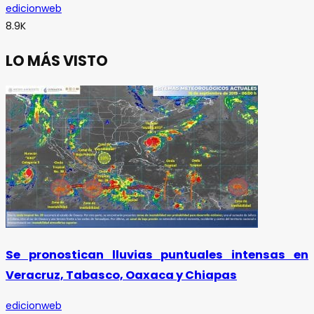
edicionweb
8.9K
LO MÁS VISTO
Se pronostican lluvias puntuales intensas en
Veracruz, Tabasco, Oaxaca y Chiapas
edicionweb