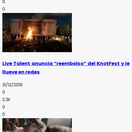
0
0
Live Talent anuncia “reembolso” del KnotFest y le
llueve en redes
31/12/2019
0
2.3K
0
0