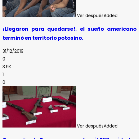
Ver después
Added
¡Llegaron para quedarse!, el sueño americano
terminó en territorio potosino.
31/12/2019
0
3.9K
1
0
Ver después
Added