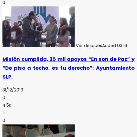
0
Ver después
Added
03:16
Misión cumplida, 25 mil apoyos “En son de Paz” y
“De piso a techo, es tu derecho”: Ayuntamiento
SLP.
31/12/2019
0
4.5K
1
0