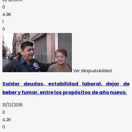
0
4.9K
1
0
Ver después
Added
Saldar deudas, estabilidad laboral, dejar de
beber y fumar, entre los propósitos de año nuevo.
31/12/2019
0
4.2K
0