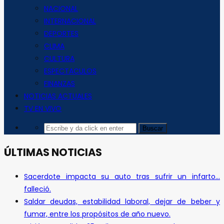
NACIONAL
INTERNACIONAL
DEPORTES
CLIMA
CULTURA
ESPECTACULOS
FINANZAS
NOTICIAS ACTUALES
TV EN VIVO
ÚLTIMAS NOTICIAS
Sacerdote impacta su auto tras sufrir un infarto…
falleció.
Saldar deudas, estabilidad laboral, dejar de beber y
fumar, entre los propósitos de año nuevo.