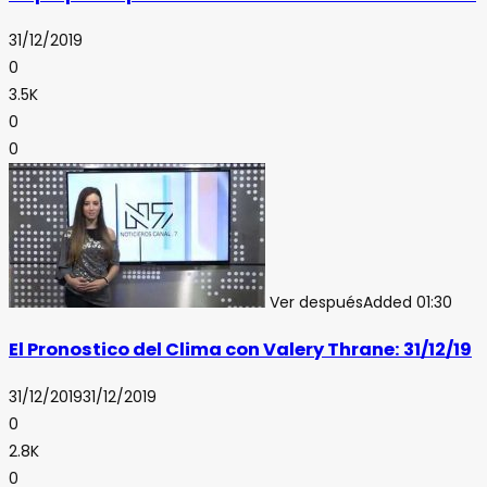
31/12/2019
0
3.5K
0
0
Ver después
Added
01:30
El Pronostico del Clima con Valery Thrane: 31/12/19
31/12/2019
31/12/2019
0
2.8K
0