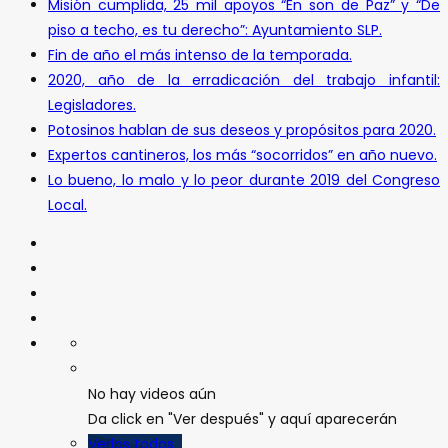
Misión cumplida, 25 mil apoyos “En son de Paz” y “De
piso a techo, es tu derecho”: Ayuntamiento SLP.
Fin de año el más intenso de la temporada.
2020, año de la erradicación del trabajo infantil:
Legisladores.
Potosinos hablan de sus deseos y propósitos para 2020.
Expertos cantineros, los más “socorridos” en año nuevo.
Lo bueno, lo malo y lo peor durante 2019 del Congreso
Local.
No hay videos aún
Da click en "Ver después" y aquí aparecerán
Verlos todos