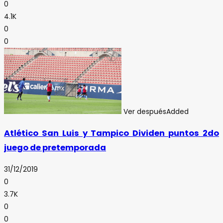
0
4.1K
0
0
Ver después
Added
Atlético San Luis y Tampico Dividen puntos 2do
juego de pretemporada
31/12/2019
0
3.7K
0
0