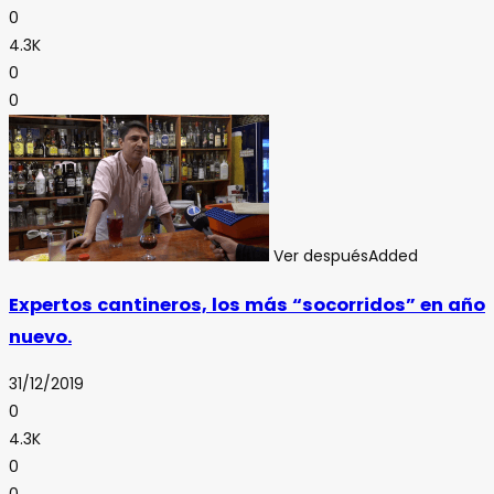
0
4.3K
0
0
Ver después
Added
Expertos cantineros, los más “socorridos” en año
nuevo.
31/12/2019
0
4.3K
0
0