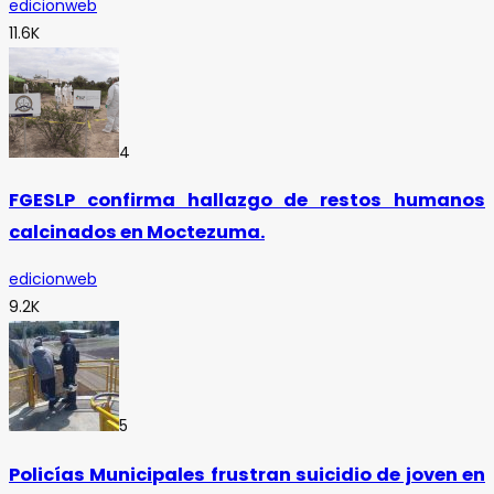
edicionweb
11.6K
4
FGESLP confirma hallazgo de restos humanos
calcinados en Moctezuma.
edicionweb
9.2K
5
Policías Municipales frustran suicidio de joven en