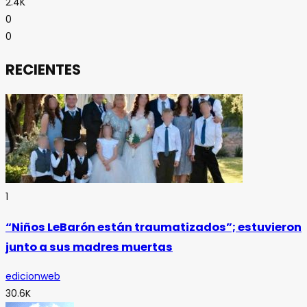
2.4K
0
0
RECIENTES
1
“Niños LeBarón están traumatizados”; estuvieron
junto a sus madres muertas
edicionweb
30.6K