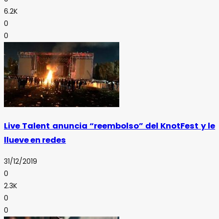
6.2K
0
0
Live Talent anuncia “reembolso” del KnotFest y le
llueve en redes
31/12/2019
0
2.3K
0
0