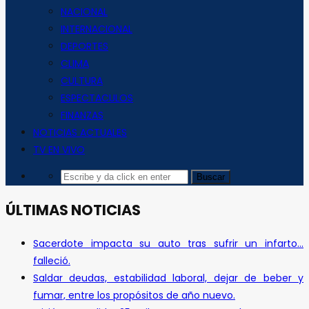
NACIONAL
INTERNACIONAL
DEPORTES
CLIMA
CULTURA
ESPECTACULOS
FINANZAS
NOTICIAS ACTUALES
TV EN VIVO
ÚLTIMAS NOTICIAS
Sacerdote impacta su auto tras sufrir un infarto…
falleció.
Saldar deudas, estabilidad laboral, dejar de beber y
fumar, entre los propósitos de año nuevo.