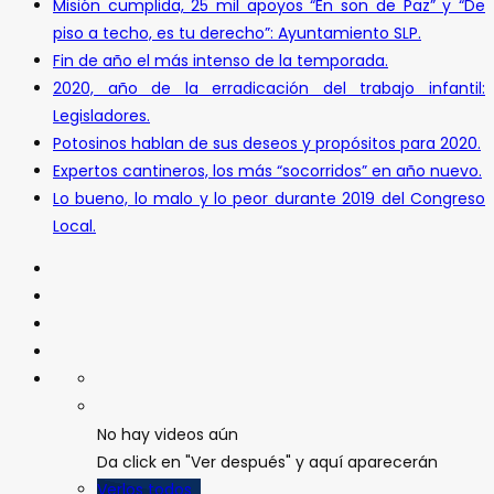
Misión cumplida, 25 mil apoyos “En son de Paz” y “De
piso a techo, es tu derecho”: Ayuntamiento SLP.
Fin de año el más intenso de la temporada.
2020, año de la erradicación del trabajo infantil:
Legisladores.
Potosinos hablan de sus deseos y propósitos para 2020.
Expertos cantineros, los más “socorridos” en año nuevo.
Lo bueno, lo malo y lo peor durante 2019 del Congreso
Local.
No hay videos aún
Da click en "Ver después" y aquí aparecerán
Verlos todos