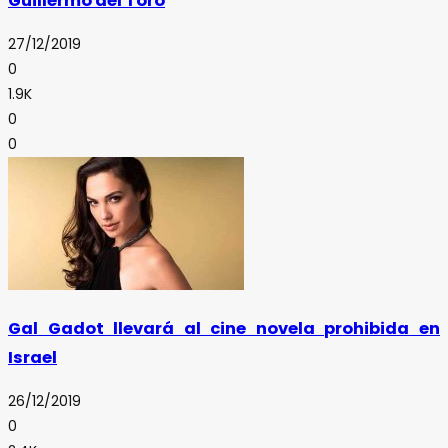
Guillermo del Toro
27/12/2019
0
1.9K
0
0
Gal Gadot llevará al cine novela prohibida en
Israel
26/12/2019
0