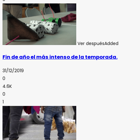
Ver después
Added
Fin de año el más intenso de la temporada.
31/12/2019
0
4.6K
0
1