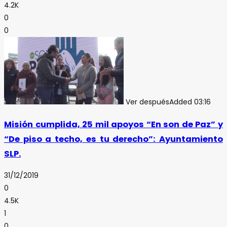
4.2K
0
0
Ver después
Added
03:16
Misión cumplida, 25 mil apoyos “En son de Paz” y
“De piso a techo, es tu derecho”: Ayuntamiento
SLP.
31/12/2019
0
4.5K
1
0