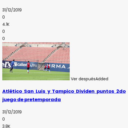
31/12/2019
0
4.1K
0
0
Ver después
Added
Atlético San Luis y Tampico Dividen puntos 2do
juego de pretemporada
31/12/2019
0
3.8K