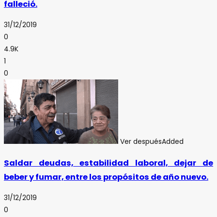
falleció.
31/12/2019
0
4.9K
1
0
Ver después
Added
Saldar deudas, estabilidad laboral, dejar de
beber y fumar, entre los propósitos de año nuevo.
31/12/2019
0