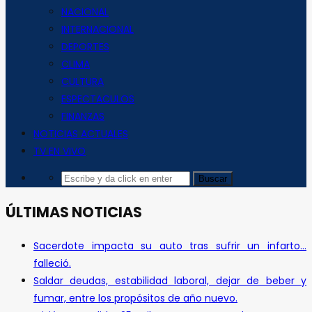
NACIONAL
INTERNACIONAL
DEPORTES
CLIMA
CULTURA
ESPECTACULOS
FINANZAS
NOTICIAS ACTUALES
TV EN VIVO
ÚLTIMAS NOTICIAS
Sacerdote impacta su auto tras sufrir un infarto…
falleció.
Saldar deudas, estabilidad laboral, dejar de beber y
fumar, entre los propósitos de año nuevo.