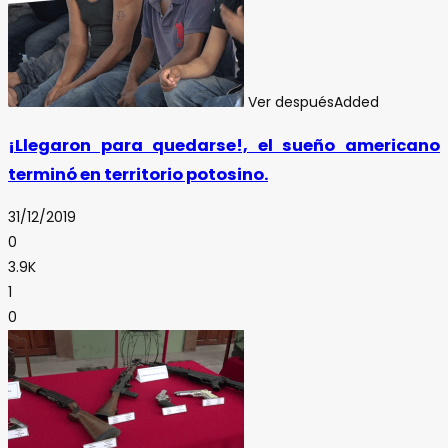
Ver después
Added
¡Llegaron para quedarse!, el sueño americano
terminó en territorio potosino.
31/12/2019
0
3.9K
1
0