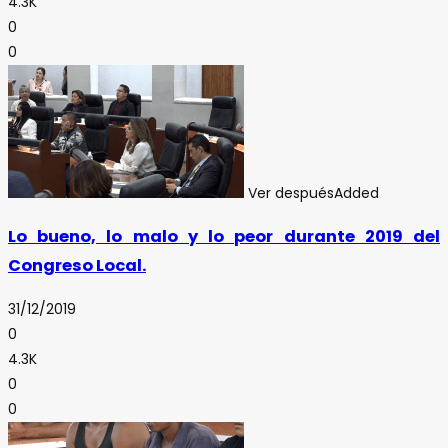
4.3K
0
0
Ver después
Added
Lo bueno, lo malo y lo peor durante 2019 del
Congreso Local.
31/12/2019
0
4.3K
0
0