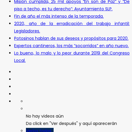
Misión cumplida, 25 mil apoyos “En son de Paz” y “De
piso a techo, es tu derecho”: Ayuntamiento SLP.
Fin de año el más intenso de la temporada.
2020, año de la erradicación del trabajo infantil:
Legisladores.
Potosinos hablan de sus deseos y propósitos para 2020.
Expertos cantineros, los más “socorridos” en año nuevo.
Lo bueno, lo malo y lo peor durante 2019 del Congreso
Local.
No hay videos aún
Da click en "Ver después" y aquí aparecerán
Verlos todos