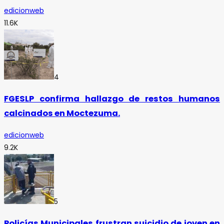
edicionweb
11.6K
4
FGESLP confirma hallazgo de restos humanos
calcinados en Moctezuma.
edicionweb
9.2K
5
Policías Municipales frustran suicidio de joven en