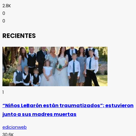
2.8K
0
0
RECIENTES
1
“Niños LeBarón están traumatizados”; estuvieron
junto a sus madres muertas
edicionweb
30.6K