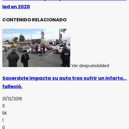
led en 2020
CONTENIDO RELACIONADO
Ver después
Added
Sacerdote impacta su auto tras sufrir un infarto…
falleció.
31/12/2019
0
5K
1
0