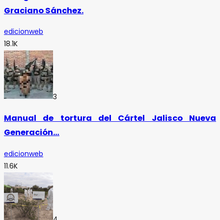
Graciano Sánchez.
edicionweb
18.1K
3
Manual de tortura del Cártel Jalisco Nueva
Generación…
edicionweb
11.6K
4