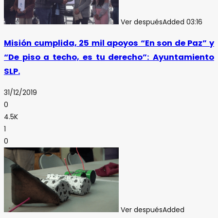
Ver después
Added
03:16
Misión cumplida, 25 mil apoyos “En son de Paz” y
“De piso a techo, es tu derecho”: Ayuntamiento
SLP.
31/12/2019
0
4.5K
1
0
Ver después
Added