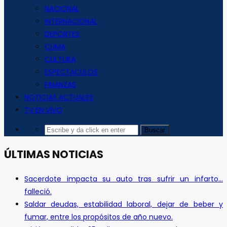
NACIONAL
INTERNACIONAL
DEPORTES
CLIMA
CULTURA
ESPECTACULOS
FINANZAS
NOTICIAS ACTUALES
TV EN VIVO
ÚLTIMAS NOTICIAS
Sacerdote impacta su auto tras sufrir un infarto…
falleció.
Saldar deudas, estabilidad laboral, dejar de beber y
fumar, entre los propósitos de año nuevo.