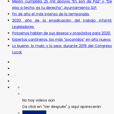
Misión cumplida, 25 mil apoyos “En son de Paz” y “De
piso a techo, es tu derecho”: Ayuntamiento SLP.
Fin de año el más intenso de la temporada.
2020, año de la erradicación del trabajo infantil:
Legisladores.
Potosinos hablan de sus deseos y propósitos para 2020.
Expertos cantineros, los más “socorridos” en año nuevo.
Lo bueno, lo malo y lo peor durante 2019 del Congreso
Local.
No hay videos aún
Da click en "Ver después" y aquí aparecerán
Verlos todos