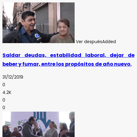
Ver después
Added
Saldar deudas, estabilidad laboral, dejar de
beber y fumar, entre los propósitos de año nuevo.
31/12/2019
0
4.2K
0
0