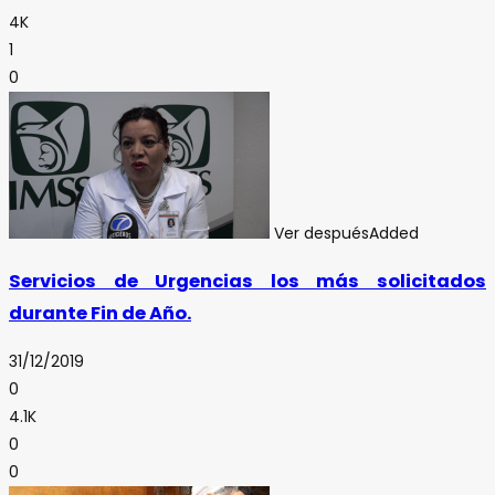
4K
1
0
Ver después
Added
Servicios de Urgencias los más solicitados
durante Fin de Año.
31/12/2019
0
4.1K
0
0