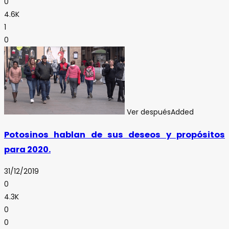
0
4.6K
1
0
Ver después
Added
Potosinos hablan de sus deseos y propósitos
para 2020.
31/12/2019
0
4.3K
0
0