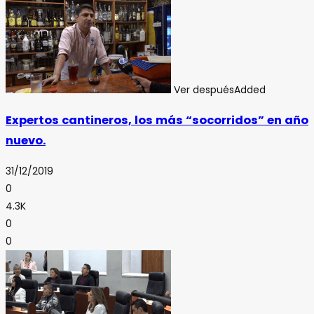
Ver después
Added
Expertos cantineros, los más “socorridos” en año
nuevo.
31/12/2019
0
4.3K
0
0