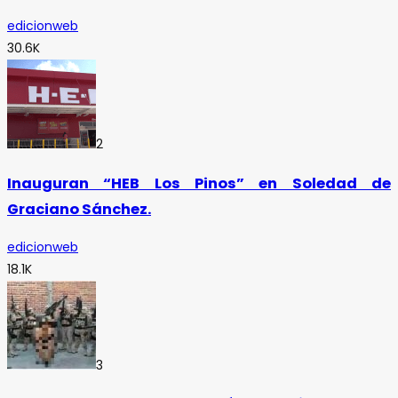
edicionweb
30.6K
2
Inauguran “HEB Los Pinos” en Soledad de
Graciano Sánchez.
edicionweb
18.1K
3