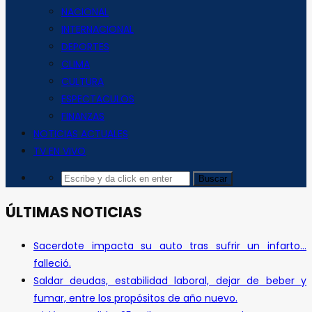
NACIONAL
INTERNACIONAL
DEPORTES
CLIMA
CULTURA
ESPECTACULOS
FINANZAS
NOTICIAS ACTUALES
TV EN VIVO
ÚLTIMAS NOTICIAS
Sacerdote impacta su auto tras sufrir un infarto…
falleció.
Saldar deudas, estabilidad laboral, dejar de beber y
fumar, entre los propósitos de año nuevo.