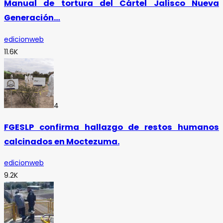
Manual de tortura del Cártel Jalisco Nueva
Generación…
edicionweb
11.6K
4
FGESLP confirma hallazgo de restos humanos
calcinados en Moctezuma.
edicionweb
9.2K