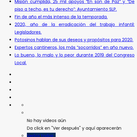
Misión cumplida, 25 mil apoyos “En son de Paz” y “De
piso a techo, es tu derecho”: Ayuntamiento SLP.
Fin de año el más intenso de la temporada.
2020, año de la erradicación del trabajo infantil:
Legisladores.
Potosinos hablan de sus deseos y propósitos para 2020.
Expertos cantineros, los más “socorridos” en año nuevo.
Lo bueno, lo malo y lo peor durante 2019 del Congreso
Local.
No hay videos aún
Da click en "Ver después" y aquí aparecerán
Verlos todos