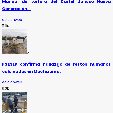
Manual de tortura del Cártel Jalisco Nueva
Generación…
edicionweb
11.6K
4
FGESLP confirma hallazgo de restos humanos
calcinados en Moctezuma.
edicionweb
9.2K