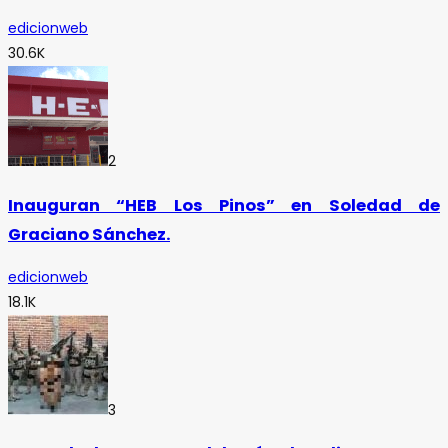
edicionweb
30.6K
2
Inauguran “HEB Los Pinos” en Soledad de
Graciano Sánchez.
edicionweb
18.1K
3