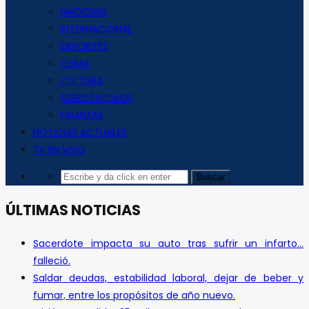
NACIONAL
INTERNACIONAL
DEPORTES
CLIMA
CULTURA
ESPECTACULOS
FINANZAS
NOTICIAS ACTUALES
TV EN VIVO
ÚLTIMAS NOTICIAS
Sacerdote impacta su auto tras sufrir un infarto…
falleció.
Saldar deudas, estabilidad laboral, dejar de beber y
fumar, entre los propósitos de año nuevo.