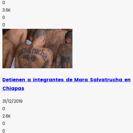
0
3.6K
0
0
Detienen a integrantes de Mara Salvatrucha en
Chiapas
31/12/2019
0
2.6K
0
0