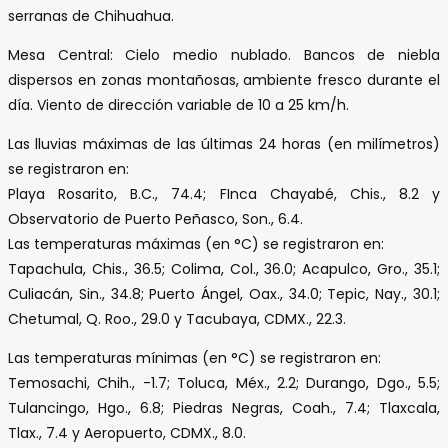
serranas de Chihuahua.
Mesa Central: Cielo medio nublado. Bancos de niebla
dispersos en zonas montañosas, ambiente fresco durante el
día. Viento de dirección variable de 10 a 25 km/h.
Las lluvias máximas de las últimas 24 horas (en milímetros)
se registraron en:
Playa Rosarito, B.C., 74.4; FInca Chayabé, Chis., 8.2 y
Observatorio de Puerto Peñasco, Son., 6.4.
Las temperaturas máximas (en °C) se registraron en:
Tapachula, Chis., 36.5; Colima, Col., 36.0; Acapulco, Gro., 35.1;
Culiacán, Sin., 34.8; Puerto Ángel, Oax., 34.0; Tepic, Nay., 30.1;
Chetumal, Q. Roo., 29.0 y Tacubaya, CDMX., 22.3.
Las temperaturas mínimas (en °C) se registraron en:
Temosachi, Chih., -1.7; Toluca, Méx., 2.2; Durango, Dgo., 5.5;
Tulancingo, Hgo., 6.8; Piedras Negras, Coah., 7.4; Tlaxcala,
Tlax., 7.4 y Aeropuerto, CDMX., 8.0.