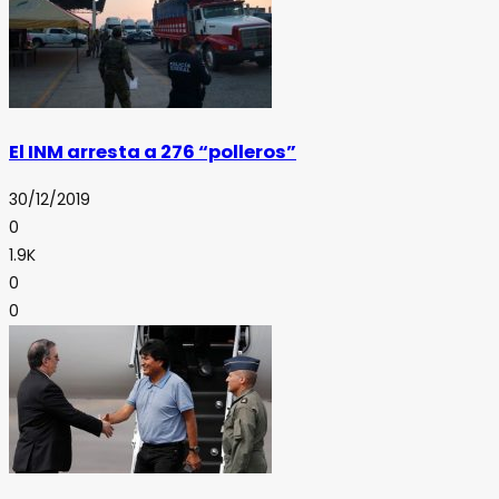
El INM arresta a 276 “polleros”
30/12/2019
0
1.9K
0
0