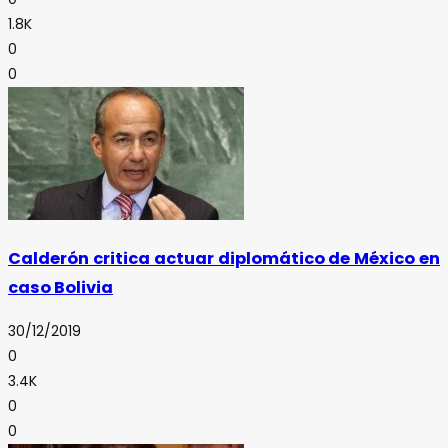
1.8K
0
0
Calderón critica actuar diplomático de México en
caso Bolivia
30/12/2019
0
3.4K
0
0