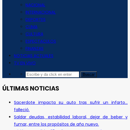
NACIONAL
INTERNACIONAL
DEPORTES
CLIMA
CULTURA
ESPECTACULOS
FINANZAS
NOTICIAS ACTUALES
TV EN VIVO
ÚLTIMAS NOTICIAS
Sacerdote impacta su auto tras sufrir un infarto…
falleció.
Saldar deudas, estabilidad laboral, dejar de beber y
fumar, entre los propósitos de año nuevo.