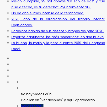
Misión cumplida, 25 mil apoyos “En son de Paz” y “De
piso a techo, es tu derecho”: Ayuntamiento SLP.
Fin de año el más intenso de la temporada.
2020, año de la erradicación del trabajo infantil:
Legisladores.
Potosinos hablan de sus deseos y propósitos para 2020.
Expertos cantineros, los más “socorridos” en año nuevo.
Lo bueno, lo malo y lo peor durante 2019 del Congreso
Local.
No hay videos aún
Da click en "Ver después" y aquí aparecerán
Verlos todos