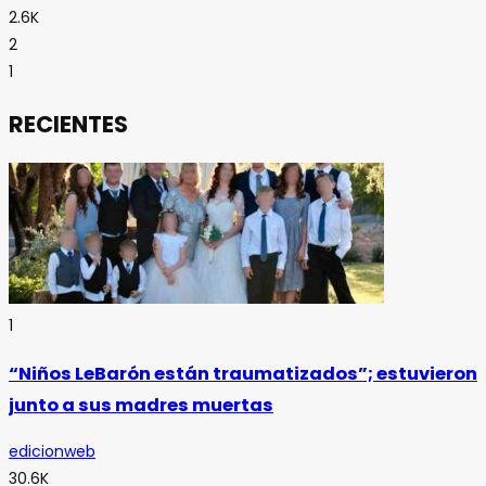
2.6K
2
1
RECIENTES
1
“Niños LeBarón están traumatizados”; estuvieron
junto a sus madres muertas
edicionweb
30.6K