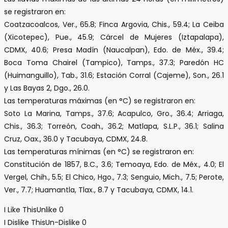
se registraron en:
Coatzacoalcos, Ver., 65.8; Finca Argovia, Chis., 59.4; La Ceiba
(Xicotepec), Pue., 45.9; Cárcel de Mujeres (Iztapalapa),
CDMX, 40.6; Presa Madín (Naucalpan), Edo. de Méx., 39.4;
Boca Toma Chairel (Tampico), Tamps., 37.3; Paredón HC
(Huimanguillo), Tab., 31.6; Estación Corral (Cajeme), Son., 26.1
y Las Bayas 2, Dgo., 26.0.
Las temperaturas máximas (en °C) se registraron en:
Soto La Marina, Tamps., 37.6; Acapulco, Gro., 36.4; Arriaga,
Chis., 36.3; Torreón, Coah., 36.2; Matlapa, S.L.P., 36.1; Salina
Cruz, Oax., 36.0 y Tacubaya, CDMX, 24.8.
Las temperaturas mínimas (en °C) se registraron en:
Constitución de 1857, B.C., 3.6; Temoaya, Edo. de Méx., 4.0; El
Vergel, Chih., 5.5; El Chico, Hgo., 7.3; Senguio, Mich., 7.5; Perote,
Ver., 7.7; Huamantla, Tlax., 8.7 y Tacubaya, CDMX, 14.1.
I Like This
Unlike
0
I Dislike This
Un-Dislike
0