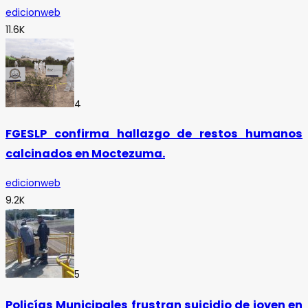
edicionweb
11.6K
4
FGESLP confirma hallazgo de restos humanos
calcinados en Moctezuma.
edicionweb
9.2K
5
Policías Municipales frustran suicidio de joven en