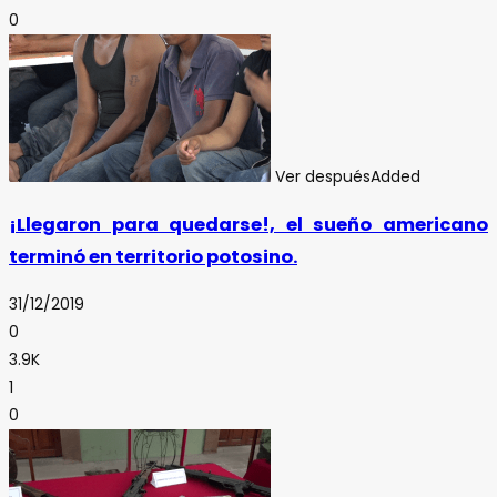
0
Ver después
Added
¡Llegaron para quedarse!, el sueño americano
terminó en territorio potosino.
31/12/2019
0
3.9K
1
0