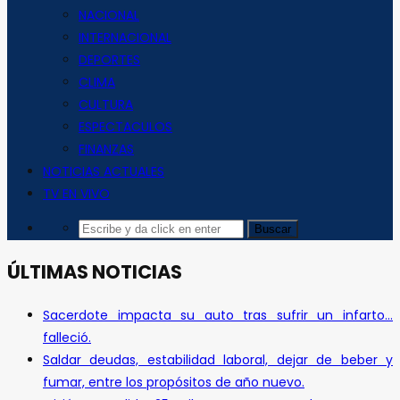
NACIONAL
INTERNACIONAL
DEPORTES
CLIMA
CULTURA
ESPECTACULOS
FINANZAS
NOTICIAS ACTUALES
TV EN VIVO
ÚLTIMAS NOTICIAS
Sacerdote impacta su auto tras sufrir un infarto…
falleció.
Saldar deudas, estabilidad laboral, dejar de beber y
fumar, entre los propósitos de año nuevo.