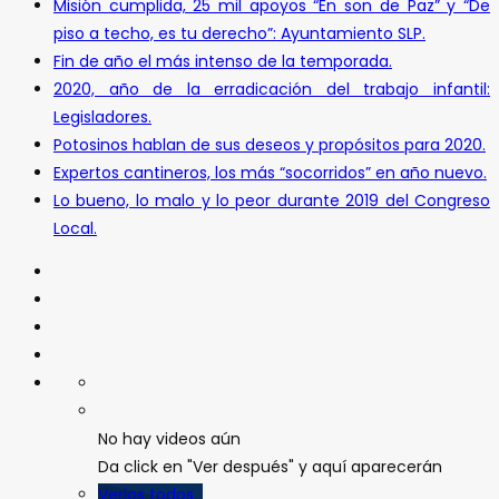
Misión cumplida, 25 mil apoyos “En son de Paz” y “De
piso a techo, es tu derecho”: Ayuntamiento SLP.
Fin de año el más intenso de la temporada.
2020, año de la erradicación del trabajo infantil:
Legisladores.
Potosinos hablan de sus deseos y propósitos para 2020.
Expertos cantineros, los más “socorridos” en año nuevo.
Lo bueno, lo malo y lo peor durante 2019 del Congreso
Local.
No hay videos aún
Da click en "Ver después" y aquí aparecerán
Verlos todos