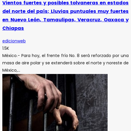
Vientos fuertes y posibles tolvaneras en estados
del norte del país; Lluvias puntuales muy fuertes
en Nuevo León, Tamaulipas, Veracruz, Oaxaca y
Chiapas
edicionweb
1.5K
México.- Para hoy, el frente frío No. 8 será reforzado por una
masa de aire polar y se extenderá sobre el norte y noreste de
México,...