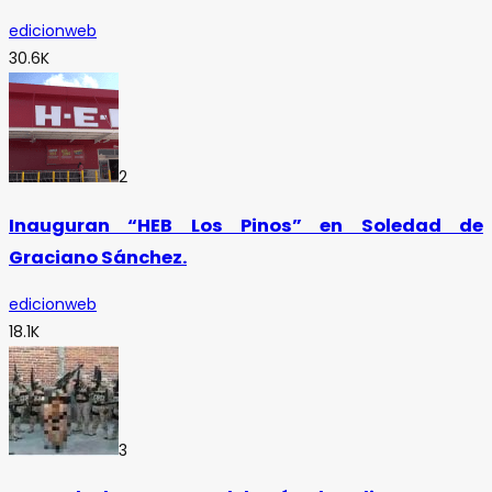
edicionweb
30.6K
2
Inauguran “HEB Los Pinos” en Soledad de
Graciano Sánchez.
edicionweb
18.1K
3