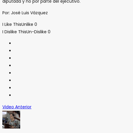
diputada y no por parte del ejecutivo.
Por: José Luis Vázquez
I Like This
Unlike
0
I Dislike This
Un-Dislike
0
Video Anterior