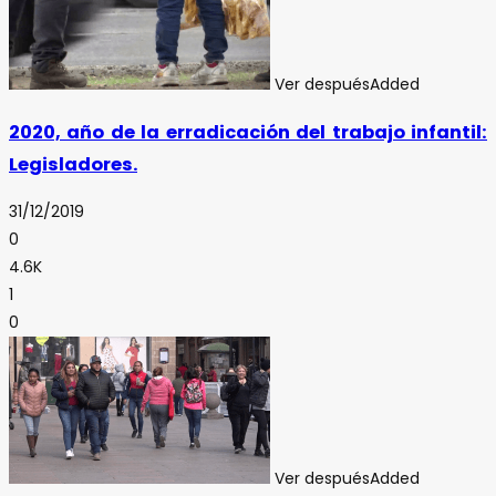
Ver después
Added
2020, año de la erradicación del trabajo infantil:
Legisladores.
31/12/2019
0
4.6K
1
0
Ver después
Added