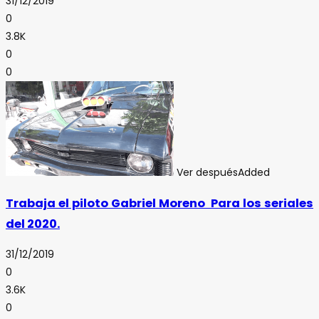
31/12/2019
0
3.8K
0
0
Ver después
Added
Trabaja el piloto Gabriel Moreno Para los seriales
del 2020.
31/12/2019
0
3.6K
0