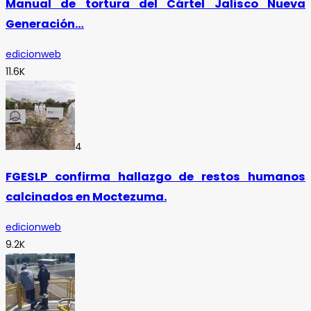
Manual de tortura del Cártel Jalisco Nueva
Generación…
edicionweb
11.6K
4
FGESLP confirma hallazgo de restos humanos
calcinados en Moctezuma.
edicionweb
9.2K