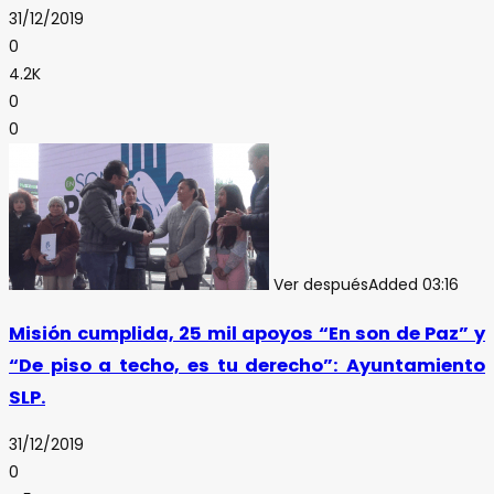
31/12/2019
0
4.2K
0
0
Ver después
Added
03:16
Misión cumplida, 25 mil apoyos “En son de Paz” y
“De piso a techo, es tu derecho”: Ayuntamiento
SLP.
31/12/2019
0