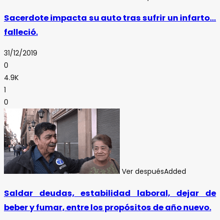
Sacerdote impacta su auto tras sufrir un infarto…
falleció.
31/12/2019
0
4.9K
1
0
Ver después
Added
Saldar deudas, estabilidad laboral, dejar de
beber y fumar, entre los propósitos de año nuevo.