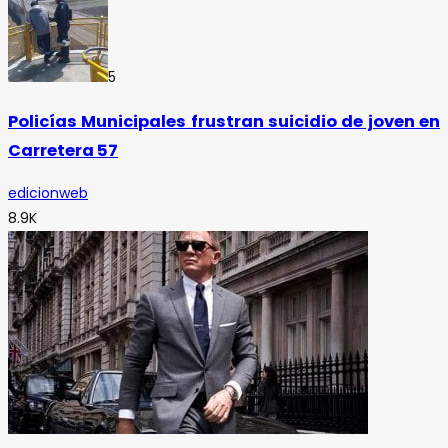
5
Policías Municipales frustran suicidio de joven en
Carretera 57
edicionweb
8.9K