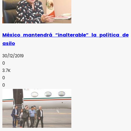
México mantendrá “inalterable” la política de
asilo
30/12/2019
0
3.7K
0
0