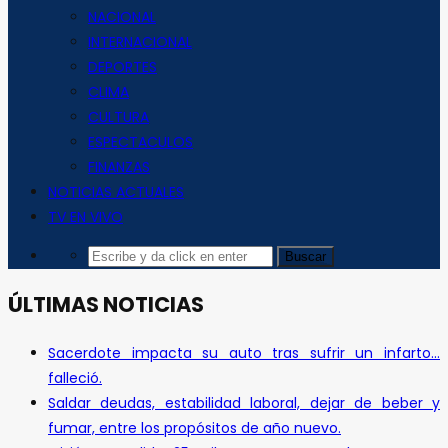
NACIONAL
INTERNACIONAL
DEPORTES
CLIMA
CULTURA
ESPECTACULOS
FINANZAS
NOTICIAS ACTUALES
TV EN VIVO
ÚLTIMAS NOTICIAS
Sacerdote impacta su auto tras sufrir un infarto…
falleció.
Saldar deudas, estabilidad laboral, dejar de beber y
fumar, entre los propósitos de año nuevo.