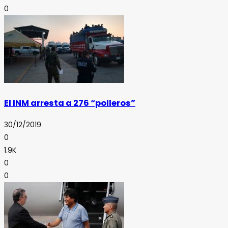
0
El INM arresta a 276 “polleros”
30/12/2019
0
1.9K
0
0