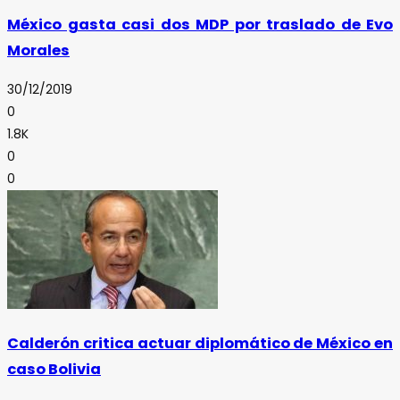
México gasta casi dos MDP por traslado de Evo
Morales
30/12/2019
0
1.8K
0
0
Calderón critica actuar diplomático de México en
caso Bolivia