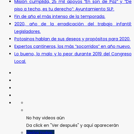
Misión cumplida, 25 mil apoyos “En son de Paz” y “De
piso a techo, es tu derecho”: Ayuntamiento SLP.
Fin de año el más intenso de la temporada.
2020, año de la erradicación del trabajo infantil:
Legisladores.
Potosinos hablan de sus deseos y propósitos para 2020.
Expertos cantineros, los más “socorridos” en año nuevo.
Lo bueno, lo malo y lo peor durante 2019 del Congreso
Local.
No hay videos aún
Da click en "Ver después" y aquí aparecerán
Verlos todos