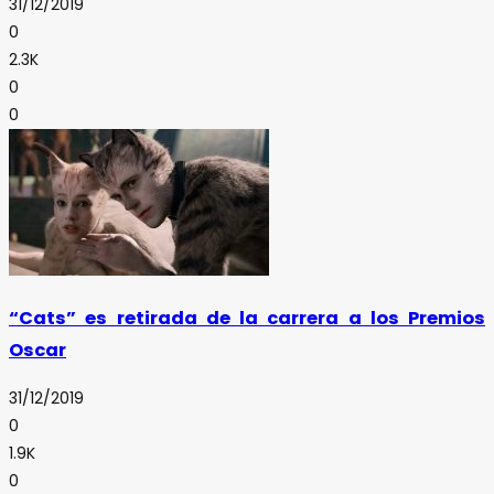
31/12/2019
0
2.3K
0
0
“Cats” es retirada de la carrera a los Premios
Oscar
31/12/2019
0
1.9K
0