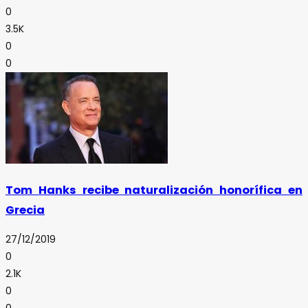
0
3.5K
0
0
Tom Hanks recibe naturalización honorífica en
Grecia
27/12/2019
0
2.1K
0