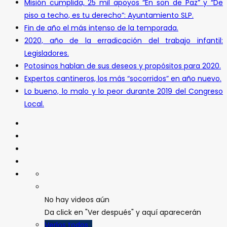
Misión cumplida, 25 mil apoyos “En son de Paz” y “De
piso a techo, es tu derecho”: Ayuntamiento SLP.
Fin de año el más intenso de la temporada.
2020, año de la erradicación del trabajo infantil:
Legisladores.
Potosinos hablan de sus deseos y propósitos para 2020.
Expertos cantineros, los más “socorridos” en año nuevo.
Lo bueno, lo malo y lo peor durante 2019 del Congreso
Local.
No hay videos aún
Da click en "Ver después" y aquí aparecerán
Verlos todos