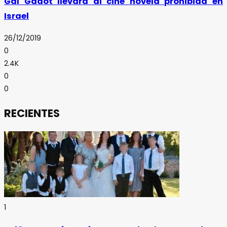
Gal Gadot llevará al cine novela prohibida en
Israel
26/12/2019
0
2.4K
0
0
RECIENTES
1