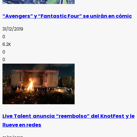
“Avengers” y “Fantastic Four” se unirán en cómic
31/12/2019
0
6.2K
0
0
Live Talent anuncia “reembolso” del KnotFest y le
llueve en redes