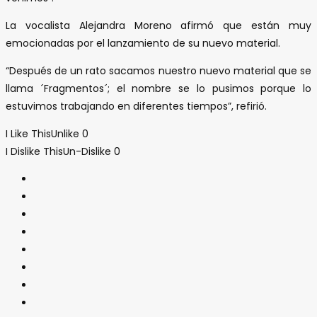
La vocalista Alejandra Moreno afirmó que están muy
emocionadas por el lanzamiento de su nuevo material.
“Después de un rato sacamos nuestro nuevo material que se
llama ´Fragmentos´; el nombre se lo pusimos porque lo
estuvimos trabajando en diferentes tiempos”, refirió.
I Like This
Unlike
0
I Dislike This
Un-Dislike
0