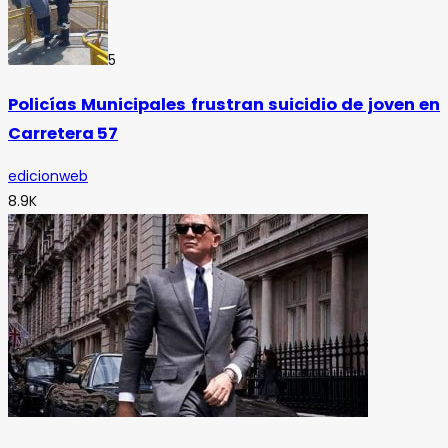
5
Policías Municipales frustran suicidio de joven en
Carretera 57
edicionweb
8.9K