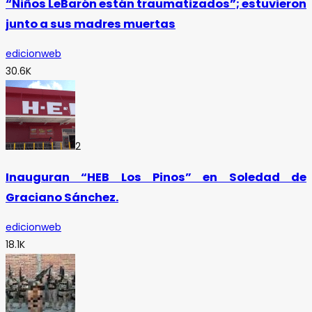
“Niños LeBarón están traumatizados”; estuvieron
junto a sus madres muertas
edicionweb
30.6K
2
Inauguran “HEB Los Pinos” en Soledad de
Graciano Sánchez.
edicionweb
18.1K