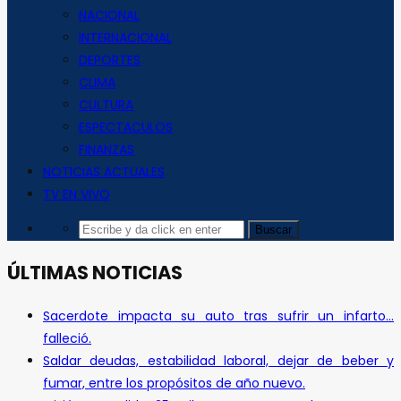
NACIONAL
INTERNACIONAL
DEPORTES
CLIMA
CULTURA
ESPECTACULOS
FINANZAS
NOTICIAS ACTUALES
TV EN VIVO
ÚLTIMAS NOTICIAS
Sacerdote impacta su auto tras sufrir un infarto…
falleció.
Saldar deudas, estabilidad laboral, dejar de beber y
fumar, entre los propósitos de año nuevo.