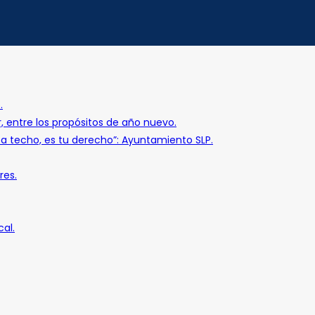
.
r, entre los propósitos de año nuevo.
o a techo, es tu derecho”: Ayuntamiento SLP.
res.
al.