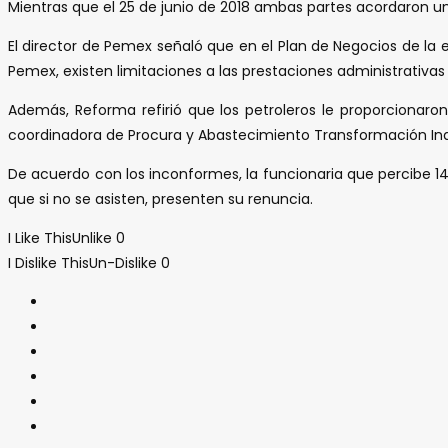
Mientras que el 25 de junio de 2018 ambas partes acordaron un 
El director de Pemex señaló que en el Plan de Negocios de la
Pemex, existen limitaciones a las prestaciones administrativas
Además, Reforma refirió que los petroleros le proporcionaro
coordinadora de Procura y Abastecimiento Transformación Indust
De acuerdo con los inconformes, la funcionaria que percibe 1
que si no se asisten, presenten su renuncia.
I Like This
Unlike
0
I Dislike This
Un-Dislike
0