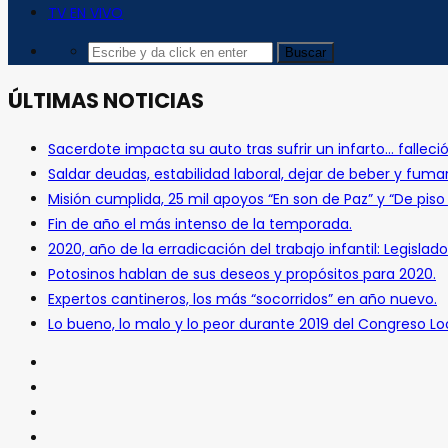
TV EN VIVO
ÚLTIMAS NOTICIAS
Sacerdote impacta su auto tras sufrir un infarto… falleció
Saldar deudas, estabilidad laboral, dejar de beber y fuma
Misión cumplida, 25 mil apoyos “En son de Paz” y “De pis
Fin de año el más intenso de la temporada.
2020, año de la erradicación del trabajo infantil: Legislado
Potosinos hablan de sus deseos y propósitos para 2020.
Expertos cantineros, los más “socorridos” en año nuevo.
Lo bueno, lo malo y lo peor durante 2019 del Congreso Loc