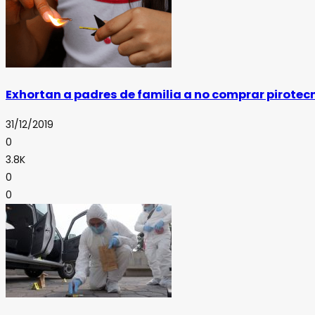
Exhortan a padres de familia a no comprar pirotec
31/12/2019
0
3.8K
0
0