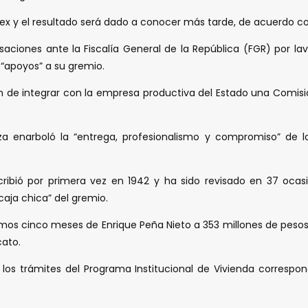
mex y el resultado será dado a conocer más tarde, de acuerdo c
ones ante la Fiscalía General de la República (FGR) por lava
 “apoyos” a su gremio.
 de integrar con la empresa productiva del Estado una Comisió
za enarboló la “entrega, profesionalismo y compromiso” de lo
ibió por primera vez en 1942 y ha sido revisado en 37 ocasion
caja chica” del gremio.
imos cinco meses de Enrique Peña Nieto a 353 millones de pesos
cato.
s trámites del Programa Institucional de Vivienda correspond