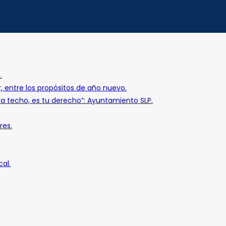
.
r, entre los propósitos de año nuevo.
o a techo, es tu derecho”: Ayuntamiento SLP.
res.
al.