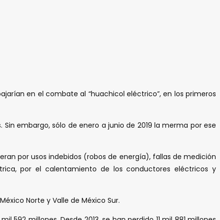
bajarían en el combate al “huachicol eléctrico”, en los primeros
s. Sin embargo, sólo de enero a junio de 2019 la merma por ese
eran por usos indebidos (robos de energía), fallas de medición
ctrica, por el calentamiento de los conductores eléctricos y
 México Norte y Valle de México Sur.
il 592 millones. Desde 2013, se han perdido 11 mil 881 millones