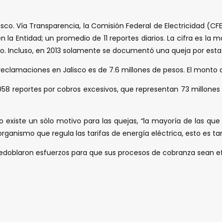
co. Vía Transparencia, la Comisión Federal de Electricidad (CF
la Entidad; un promedio de 11 reportes diarios. La cifra es la m
ño. Incluso, en 2013 solamente se documentó una queja por esta
reclamaciones en Jalisco es de 7.6 millones de pesos. El monto de
l 058 reportes por cobros excesivos, que representan 73 millone
 existe un sólo motivo para las quejas, “la mayoría de las qu
organismo que regula las tarifas de energía eléctrica, esto es t
redoblaron esfuerzos para que sus procesos de cobranza sean ef