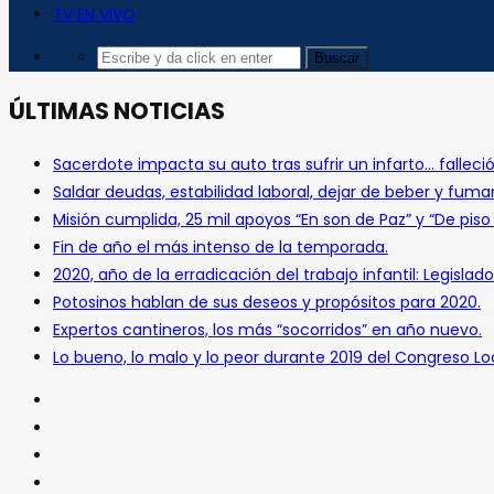
TV EN VIVO
ÚLTIMAS NOTICIAS
Sacerdote impacta su auto tras sufrir un infarto… falleció
Saldar deudas, estabilidad laboral, dejar de beber y fuma
Misión cumplida, 25 mil apoyos “En son de Paz” y “De pis
Fin de año el más intenso de la temporada.
2020, año de la erradicación del trabajo infantil: Legislado
Potosinos hablan de sus deseos y propósitos para 2020.
Expertos cantineros, los más “socorridos” en año nuevo.
Lo bueno, lo malo y lo peor durante 2019 del Congreso Loc