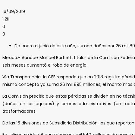
16/09/2019
1.2K
0
0
De enero a junio de este año, suman daños por 26 mil 89
México.- Aunque Manuel Bartlett, titular de la Comisión Federal
seis meses aumentó el robo de energía.
Vía Transparencia, la CFE responde que en 2018 registró pérdi
mismo concepto ya suma 26 mil 895 millones, el monto más a
La Comisión precisa que estas pérdidas se dividen en no técni
(daños en los equipos) y errores administrativos (en factur
trasformadores.
De las 16 divisiones de Subsidiaria Distribución, las que report
En Jalisco se identifican robos por mil 540 millones de pesos 