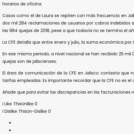
horarios de oficina.
Casos como el de Laura se repiten con más frecuencia en Jalis
dos mil 284 reclamaciones de usuarios por cobros indebidos en 
las 984 quejas de 2018, pese a que todavía no se termina el a
La CFE detalla que entre enero y julio, la suma económica por 
En ese mismo periodo, a nivel nacional se han recibido 25 mi
quejas son de jaliscienses.
El área de comunicación de la CFE en Jalisco contesta que no
tarifas empleadas. Es importante recordar que la CFE no es el 
Añade que para evitar las discrepancias en las facturaciones 
I Like This
Unlike
0
I Dislike This
Un-Dislike
0