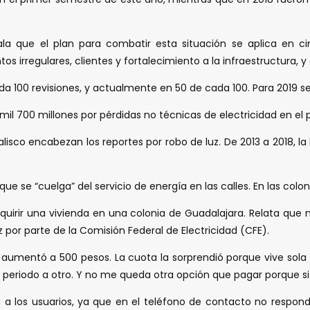
ala que el plan para combatir esta situación se aplica en c
 irregulares, clientes y fortalecimiento a la infraestructura, y
da 100 revisiones, y actualmente en 50 de cada 100. Para 2019 
 700 millones por pérdidas no técnicas de electricidad en el paí
isco encabezan los reportes por robo de luz. De 2013 a 2018, la
e se “cuelga” del servicio de energía en las calles. En las colo
uirir una vivienda en una colonia de Guadalajara. Relata que n
por parte de la Comisión Federal de Electricidad (CFE).
ro aumentó a 500 pesos. La cuota la sorprendió porque vive so
periodo a otro. Y no me queda otra opción que pagar porque si vi
a a los usuarios, ya que en el teléfono de contacto no respo