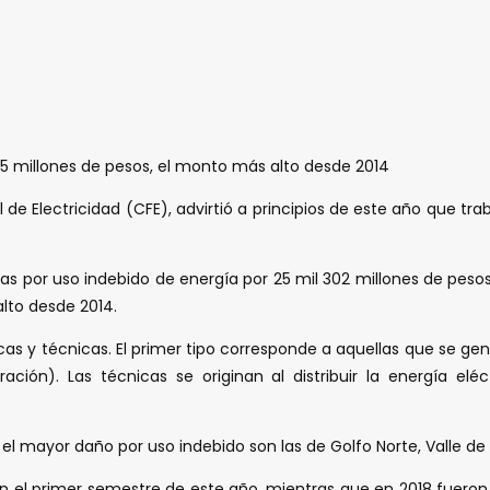
5 millones de pesos, el monto más alto desde 2014
 de Electricidad (CFE), advirtió a principios de este año que tra
das por uso indebido de energía por 25 mil 302 millones de peso
lto desde 2014.
cas y técnicas. El primer tipo corresponde a aquellas que se gen
ación). Las técnicas se originan al distribuir la energía elé
an el mayor daño por uso indebido son las de Golfo Norte, Valle de
en el primer semestre de este año, mientras que en 2018 fueron m