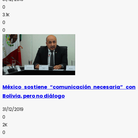
0
3.1K
0
0
México sostiene “comunicación necesaria” con
Bolivia, pero no diálogo
31/12/2019
0
2K
0