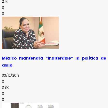
2.1K
0
0
México mantendrá “inalterable” la política de
asilo
30/12/2019
0
3.8K
0
0