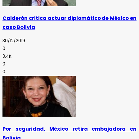
Calderón critica actuar diplomático de México en
caso Bolivia
30/12/2019
0
3.4K
0
0
Por seguridad, México retira embajadora en
Bolivia