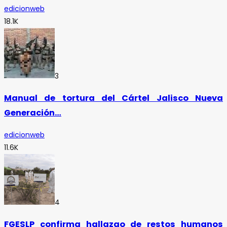
edicionweb
18.1K
3
Manual de tortura del Cártel Jalisco Nueva
Generación…
edicionweb
11.6K
4
FGESLP confirma hallazgo de restos humanos