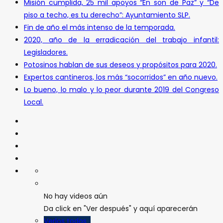
Misión cumplida, 25 mil apoyos “En son de Paz” y “De
piso a techo, es tu derecho”: Ayuntamiento SLP.
Fin de año el más intenso de la temporada.
2020, año de la erradicación del trabajo infantil:
Legisladores.
Potosinos hablan de sus deseos y propósitos para 2020.
Expertos cantineros, los más “socorridos” en año nuevo.
Lo bueno, lo malo y lo peor durante 2019 del Congreso
Local.
No hay videos aún
Da click en "Ver después" y aquí aparecerán
Verlos todos