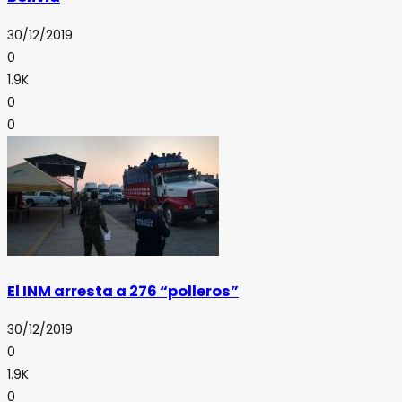
30/12/2019
0
1.9K
0
0
El INM arresta a 276 “polleros”
30/12/2019
0
1.9K
0