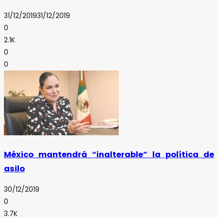
31/12/2019
31/12/2019
0
2.1K
0
0
México mantendrá “inalterable” la política de
asilo
30/12/2019
0
3.7K