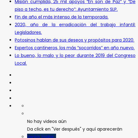
Misión cumplida, 25 mil apoyos “En son de Paz” y “De
piso a techo, es tu derecho”: Ayuntamiento SLP.
Fin de año el más intenso de la temporada.
2020, año de la erradicación del trabajo infantil:
Legisladores.
Potosinos hablan de sus deseos y propósitos para 2020.
Expertos cantineros, los más “socorridos” en año nuevo.
Lo bueno, lo malo y lo peor durante 2019 del Congreso
Local.
No hay videos aún
Da click en "Ver después" y aquí aparecerán
Verlos todos