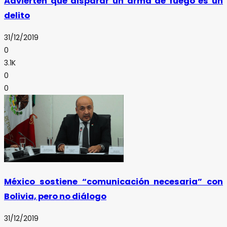
Advierten que disparar un arma de fuego es un
delito
31/12/2019
0
3.1K
0
0
México sostiene “comunicación necesaria” con
Bolivia, pero no diálogo
31/12/2019