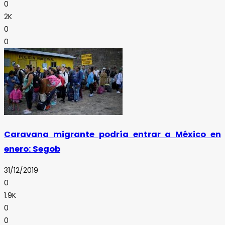
0
2K
0
0
Caravana migrante podría entrar a México en
enero: Segob
31/12/2019
0
1.9K
0
0