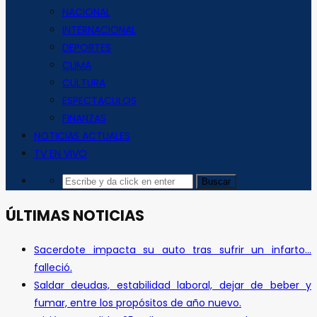
NACIONAL
INTERNACIONAL
DEPORTES
CLIMA
CULTURA
ESPECTACULOS
FINANZAS
NOTICIAS ACTUALES
TV EN VIVO
ÚLTIMAS NOTICIAS
Sacerdote impacta su auto tras sufrir un infarto…
falleció.
Saldar deudas, estabilidad laboral, dejar de beber y
fumar, entre los propósitos de año nuevo.