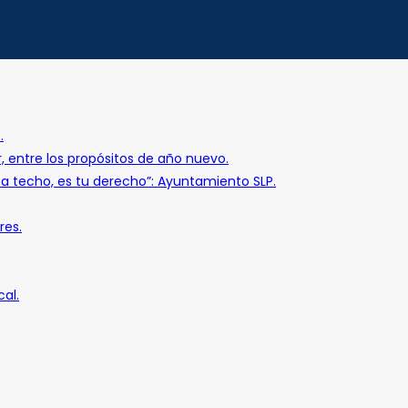
.
r, entre los propósitos de año nuevo.
o a techo, es tu derecho”: Ayuntamiento SLP.
res.
al.