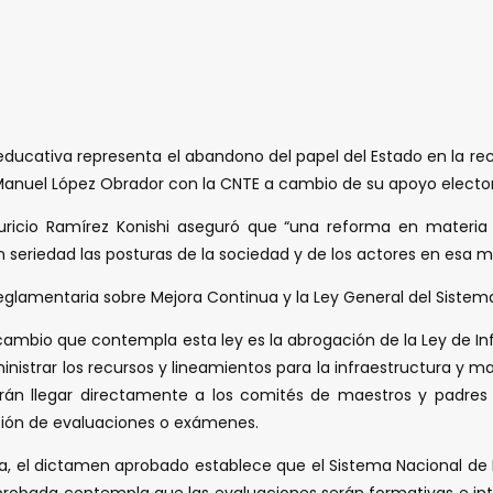
ducativa representa el abandono del papel del Estado en la recto
anuel López Obrador con la CNTE a cambio de su apoyo elector
uricio Ramírez Konishi aseguró que “una reforma en materia 
seriedad las posturas de la sociedad y de los actores en esa ma
eglamentaria sobre Mejora Continua y la Ley General del Sistem
l cambio que contempla esta ley es la abrogación de la Ley de In
inistrar los recursos y lineamientos para la infraestructura y 
arán llegar directamente a los comités de maestros y padres
cación de evaluaciones o exámenes.
ua, el dictamen aprobado establece que el Sistema Nacional de
aprobada contempla que las evaluaciones serán formativas e int