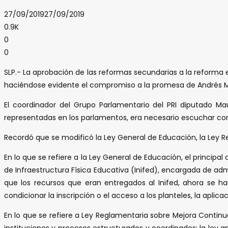
27/09/2019
27/09/2019
0.9K
0
0
SLP.- La aprobación de las reformas secundarias a la reforma e
haciéndose evidente el compromiso a la promesa de Andrés M
El coordinador del Grupo Parlamentario del PRI diputado Ma
representadas en los parlamentos, era necesario escuchar con 
Recordó que se modificó la Ley General de Educación, la Ley R
En lo que se refiere a la Ley General de Educación, el principa
de Infraestructura Física Educativa (Inifed), encargada de adm
que los recursos que eran entregados al Inifed, ahora se h
condicionar la inscripción o el acceso a los planteles, la apli
En lo que se refiere a Ley Reglamentaria sobre Mejora Contin
instituciones y procesos estructurados y coordinados; la ley 