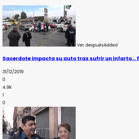
Ver después
Added
Sacerdote impacta su auto tras sufrir un infarto… f
31/12/2019
0
4.9K
1
0