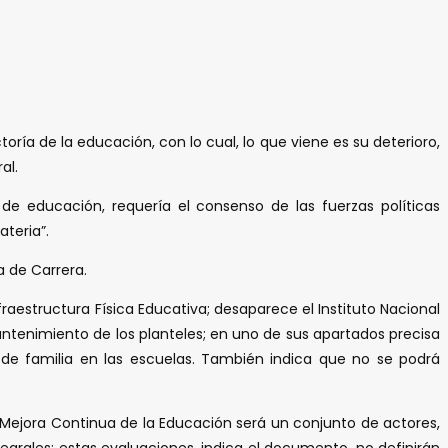
ría de la educación, con lo cual, lo que viene es su deterioro,
al.
de educación, requería el consenso de las fuerzas políticas
teria”.
a de Carrera.
fraestructura Física Educativa; desaparece el Instituto Nacional
mantenimiento de los planteles; en uno de sus apartados precisa
 de familia en las escuelas. También indica que no se podrá
 Mejora Continua de la Educación será un conjunto de actores,
egrales; estas evaluaciones, indica el documento, no definirán